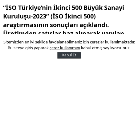
“İSO Türkiye’nin İkinci 500 Büyük Sanayi
Kuruluşu-2023” (İSO İkinci 500)
araştırmasının sonuçları açıklandı.
Üretimden satışlar baz alınarak yapılan
2023 yılı İSO İkinci 500 sıralamasına göre
Sitemizden en iyi şekilde faydalanabilmeniz için çerezler kullanılmaktadır.
Bu siteye giriş yaparak
çerez kullanımını
kabul etmiş sayılıyorsunuz.
Biska Tekstil 2 milyar 958 milyon TL ile ilk
Kabul Et
sırayı aldı.
30 Temmuz 2024 10:45
Son Güncelleme:
30 Temmuz 2024 10:45