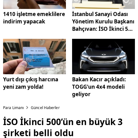
1410 işletme emeklilere
İstanbul Sanayi Odası
indirim yapacak
Yönetim Kurulu Başkanı
Bahçıvan: İSO İkinci 500
istihdamı yüzde 9,1
arttırdı
Yurt dışı çıkış harcına
Bakan Kacır açıkladı:
yeni zam yolda!
TOGG'un 4x4 modeli
geliyor
Para Limanı
Güncel Haberler
İSO İkinci 500’ün en büyük 3
şirketi belli oldu