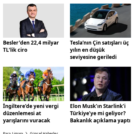
Besler'den 22,4 milyar
Tesla’nın Çin satışları üç
TL'lik ciro
yılın en düşük
seviyesine geriledi
İngiltere’de yeni vergi
Elon Musk’ın Starlink’i
düzenlemesi at
Türkiye’ye mi geliyor?
yarışlarını vuracak
Bakanlık açıklama yaptı
Para Limanı
Güncel Haberler