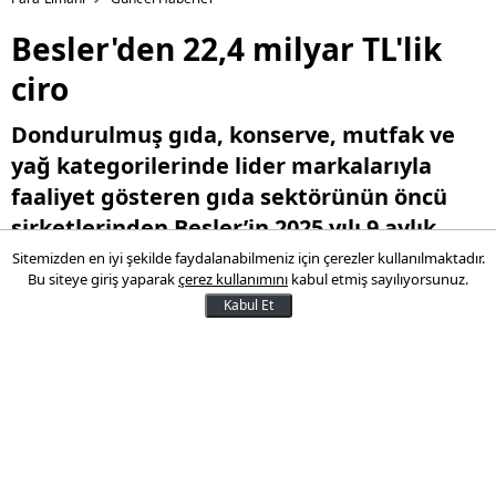
Besler'den 22,4 milyar TL'lik
ciro
Dondurulmuş gıda, konserve, mutfak ve
yağ kategorilerinde lider markalarıyla
faaliyet gösteren gıda sektörünün öncü
şirketlerinden Besler’in 2025 yılı 9 aylık
döneminde konsolide cirosu 22,4 milyar TL
Sitemizden en iyi şekilde faydalanabilmeniz için çerezler kullanılmaktadır.
Bu siteye giriş yaparak
çerez kullanımını
kabul etmiş sayılıyorsunuz.
oldu.
Kabul Et
11 Kasım 2025 18:15