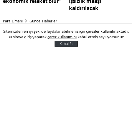
ekonomik felaket olur"
işsizlik maaşı
kaldırılacak
Para Limanı
Güncel Haberler
Sitemizden en iyi şekilde faydalanabilmeniz için çerezler kullanılmaktadır.
Almanya’dan Ukrayna'ya ek
Bu siteye giriş yaparak
çerez kullanımını
kabul etmiş sayılıyorsunuz.
askeri yardım
Kabul Et
Almanya Bütçe Komitesi, Ukrayna'ya
yönelik 3 milyar euro tutarında ek askeri
yardıma onay verdi.
22 Mart 2025 11:10