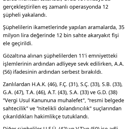
gerçekleştirilen eş zamanlı operasyonda 12
şüpheli yakalandı.
Şüphelilerin ikametlerinde yapılan aramalarda, 35
milyon lira değerinde 12 bin sahte akaryakıt fişi
ele geçirildi.
Gözaltına alınan şüphelilerden 11'i emniyetteki
işlemlerinin ardından adliyeye sevk edilirken, A.A.
(56) ifadesinin ardından serbest bırakıldı.
Zanlılardan H.A.K. (46), F.Ç. (31), S.Ç. (33), S.B. (33),
G.A. (47), T.A. (46), A.T. (43), S.A. (33) ve G.D. (38)
"Vergi Usul Kanununa muhalefet", "resmi belgede
sahtecilik" ve "nitelikli dolandırıcılık" suçlarından
çıkarıldıkları hakimlikçe tutuklandı.
Diğer şüpheliler U.F.Ü. (42) ve V.T'ye (50) ise adli