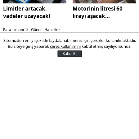
Limitler artacak,
Motorinin litresi 60
vadeler uzayacak!
lirayı aşacak...
Para Limanı
Güncel Haberler
Sitemizden en iyi şekilde faydalanabilmeniz için çerezler kullanılmaktadır.
Apple'ın CEO'su değişiyor! İşte
Bu siteye giriş yaparak
çerez kullanımını
kabul etmiş sayılıyorsunuz.
koltuğa oturma ihtimali en
Kabul Et
yüksek aday!
Teknoloji devi Apple’da yönetim değişikliği
gündemde. ABD basınında yer alan
haberlere göre Apple CEO’su Tim Cook’un
gelecek yılın başında görevinden
ayrılabileceği açıklandı. Peki John Ternus
kimdir?