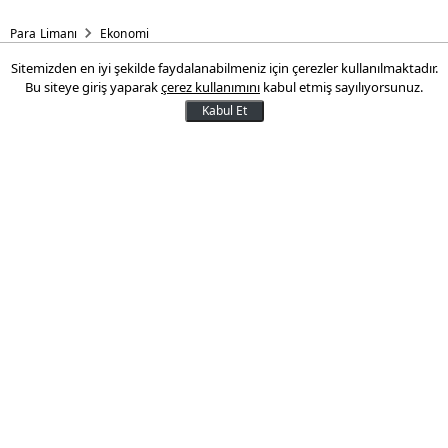
Para Limanı
Ekonomi
Sitemizden en iyi şekilde faydalanabilmeniz için çerezler kullanılmaktadır.
Alçak gerilim
Bu siteye giriş yaparak
çerez kullanımını
kabul etmiş sayılıyorsunuz.
Kabul Et
Türkiye'nin günlük elektrik tüketimi dün
önceki günlere nazaran azalma gösterdi
22 Ağustos 2012 11:39