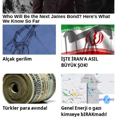
Alçak gerilim
İŞTE İRAN'A ASIL
BÜYÜK ŞOK!
Türkler para avında!
Genel Enerji o gazı
kimseye bIRAKmadı!