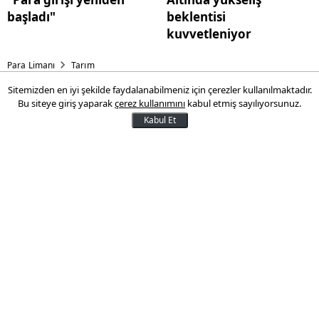
başladı"
beklentisi
kuvvetleniyor
Para Limanı
Tarım
Sitemizden en iyi şekilde faydalanabilmeniz için çerezler kullanılmaktadır.
Bir buçuk milyon balık telef
Bu siteye giriş yaparak
çerez kullanımını
kabul etmiş sayılıyorsunuz.
oldu
Kabul Et
Çivril'e bağlı Gökgöl köyündeki alabalık
üretim çiftliğinde 1,5 milyona yakın
alabalık telef olduğu bildirildi. Telefe,
fabrika atıklarının yolaçtığı ileri sürüldü
27 Ekim 2013 21:29