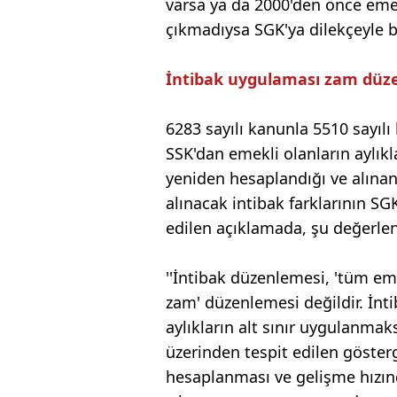
varsa ya da 2000'den önce em
çıkmadıysa SGK'ya dilekçeyle b
İntibak uygulaması zam düze
6283 sayılı kanunla 5510 sayı
SSK'dan emekli olanların aylık
yeniden hesaplandığı ve alınan
alınacak intibak farklarının SG
edilen açıklamada, şu değerlen
''İntibak düzenlemesi, 'tüm eme
zam' düzenlemesi değildir. İn
aylıkların alt sınır uygulanmak
üzerinden tespit edilen göster
hesaplanması ve gelişme hızın