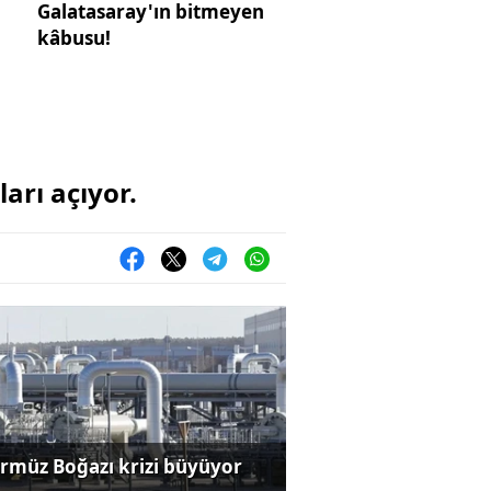
Galatasaray'ın bitmeyen
kâbusu!
arı açıyor.
rmüz Boğazı krizi büyüyor