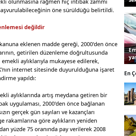
ekli olunmasına rağmen hiç intibak zammı
aşvurulabileceğinin öne sürüldüğü belirtildi.
nlemesi değildir
lı kanuna eklenen madde gereği, 2000'den önce
Em
larının, getirilen düzenleme doğrultusunda
yas
 emekli aylıklarıyla mukayese edilerek,
K'nın internet sitesinde duyurulduğuna işaret
En Ç
dirme yapıldı:
kli aylıklarında artış meydana getiren bir
tibak uygulaması, 2000'den önce bağlanan
sızın gerçek gün sayıları ve kazançları
ge rakamlarına göre aylıkların yeniden
dan yüzde 75 oranında pay verilerek 2008