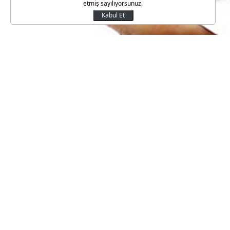
etmiş sayılıyorsunuz.
Kabul Et
Firmalar yeni işçi alımında ge
alımında en fazla kullanılan yö
referansları.
Siyaset, Ekonomi ve Toplum Ara
araştırmaya göre, firmaların an
bulunuyor.
Firmaların yüzde 75'inde insan 