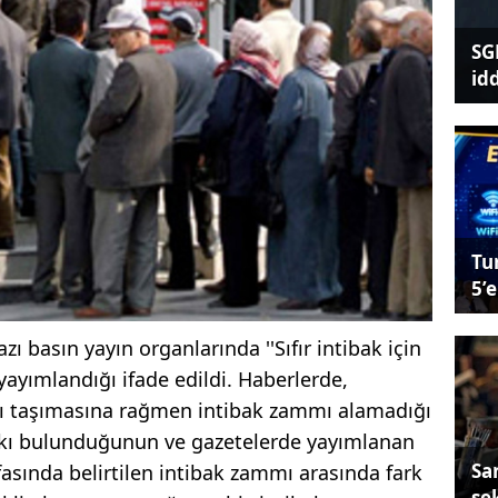
SG
id
Tu
5’e
ı basın yayın organlarında ''Sıfır intibak için
r yayımlandığı ifade edildi. Haberlerde,
rı taşımasına rağmen intibak zammı alamadığı
hakkı bulunduğunun ve gazetelerde yayımlanan
Sa
fasında belirtilen intibak zammı arasında fark
se