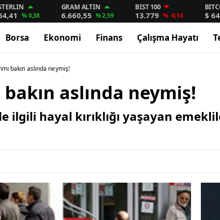
STERLIN
GRAM ALTIN
BIST 100
BITC
64,41
6.660,55
13.779
$ 64
% 0,38
% 2,59
% -0,14
Borsa
Ekonomi
Finans
Çalışma Hayatı
T
mmı bakın aslında neymiş!
 bakın aslında neymiş!
e ilgili hayal kırıklığı yaşayan emekl