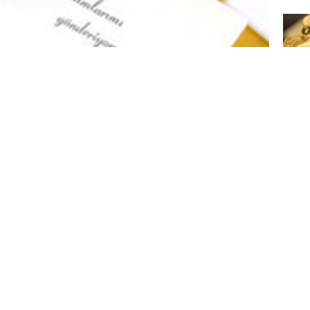
İs
iç
leneksel yöntemlerden vazgeçmiyor. İşçi
ntem, çalışanların veya tanıdıkların tavsiye ve
SG
ştırmaları Vakfı'nın (SETA) yaptığı
id
cak 4'te 1'inin insan kaynakları sistemi
kaynakları süreçleri, bu alanda özel tecrübe