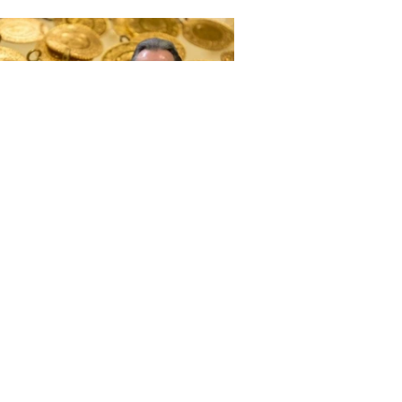
lam Memiş'ten altın ve gümüş
in olay açıklama
K'dan emeklilik iptali
dialarına ilişkin açıklama