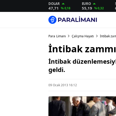
DOLAR
EURO
47,71
55,19
% 0,18
% 0,32
Para Limanı
Çalışma Hayatı
İntibak za
İntibak zammı
İntibak düzenlemesiyl
geldi.
09 Ocak 2013 16:12