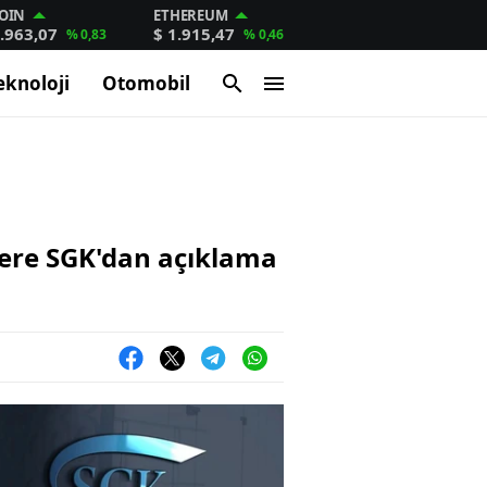
OIN
ETHEREUM
.963,07
$ 1.915,47
% 0,83
% 0,46
eknoloji
Otomobil
ilere SGK'dan açıklama