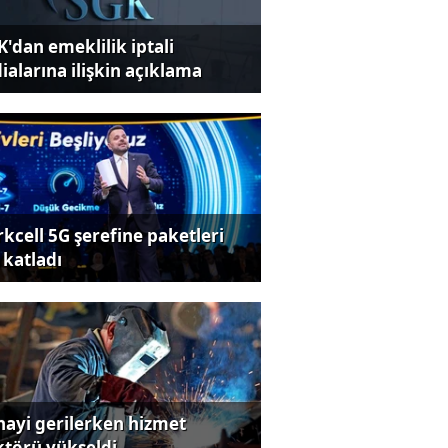
K'dan emeklilik iptali
dialarına ilişkin açıklama
rkcell 5G şerefine paketleri
 katladı
nayi gerilerken hizmet
ktörü yükseldi