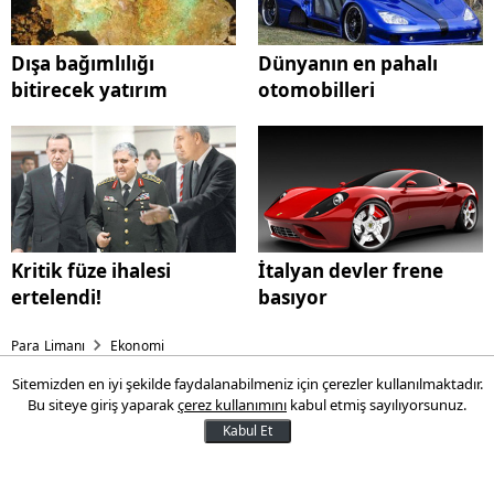
Dışa bağımlılığı
Dünyanın en pahalı
bitirecek yatırım
otomobilleri
Kritik füze ihalesi
İtalyan devler frene
ertelendi!
basıyor
Para Limanı
Ekonomi
Sitemizden en iyi şekilde faydalanabilmeniz için çerezler kullanılmaktadır.
Gelmiş geçmiş en zengin 25
Bu siteye giriş yaparak
çerez kullanımını
kabul etmiş sayılıyorsunuz.
adam
Kabul Et
Enflasyon değerleri göz önünde