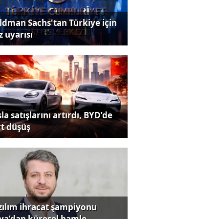
ldman Sachs'tan Türkiye için
z uyarısı
la satışlarını artırdı, BYD’de
rt düşüş
zılım ihracat şampiyonu
iya’dan küresel hamle