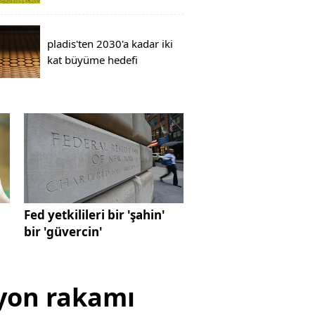
pladis'ten 2030'a kadar iki
kat büyüme hedefi
Fed yetkilileri bir 'şahin'
bir 'güvercin'
syon rakamı