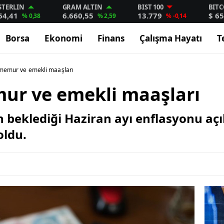
STERLIN
GRAM ALTIN
BIST 100
BITC
64,41
6.660,55
13.779
$ 65
% 0,38
% 2,59
% -0,14
Borsa
Ekonomi
Finans
Çalışma Hayatı
T
 memur ve emekli maaşları
mur ve emekli maaşları
beklediği Haziran ayı enflasyonu açı
oldu.