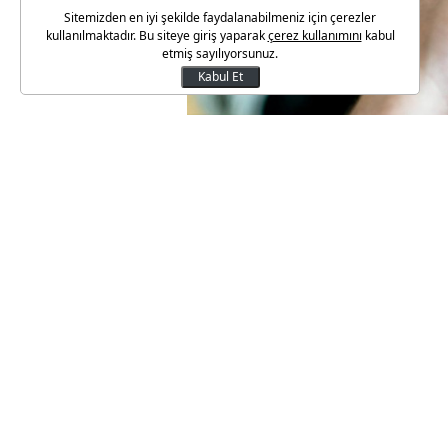
Sitemizden en iyi şekilde faydalanabilmeniz için çerezler
kullanılmaktadır. Bu siteye giriş yaparak
çerez kullanımını
kabul
etmiş sayılıyorsunuz.
Kabul Et
Kamudaki 700 binden fazla işç
görüşmelerde işvereni temsil 
Kamu İşverenleri Sendikası (TÜHİ
aylık enflasyon rakamını dikka
Bakanlıklar, üniversiteler, hasta
fabrikaları ve elektrik üretim 
kurum ve kuruluşlarındaki 700 b
Toplu İş Sözleşmeleri Çerçeve