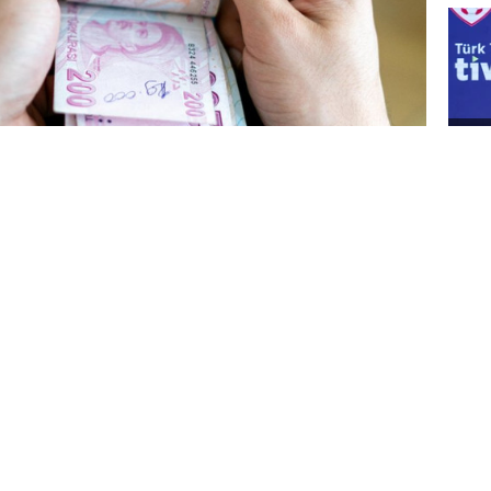
Ne
sa
inin ücret zammının belirleneceği
eden Türk Ağır Sanayii ve Hizmet Sektörü
S), işçi kesiminin taleplerini bu yılın ilk 6
te alarak değerlendirecek.
SG
id
neler, karayolları, demiryolları, şeker
santrallerinin de aralarında olduğu kamu
inden fazla işçiyi ilgilendiren 2021 Yılı Kamu
 Protokolü görüşmelerinde süreç devam