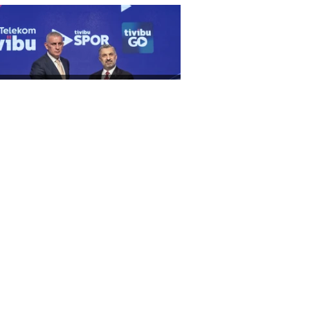
sine 2. ve 3. Lig’in heyecanı
dece Tivibu’da!
K'dan emeklilik iptali
dialarına ilişkin açıklama