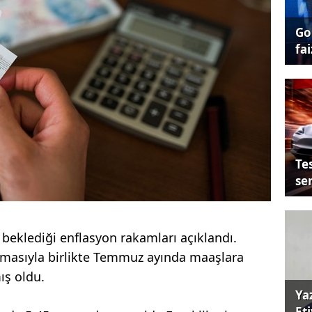
Go
fai
Tes
se
beklediği enflasyon rakamları açıklandı.
masıyla birlikte Temmuz ayında maaşlara
ış oldu.
Ya
Et