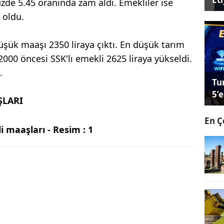
üzde 5.45 oranında zam aldı. Emekliler ise
 oldu.
şük maaşı 2350 liraya çıktı. En düşük tarım
2000 öncesi SSK'lı emekli 2625 liraya yükseldi.
.
Tu
5’e
ŞLARI
En Ç