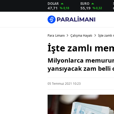
DOLAR
EURO
47,71
55,19
% 0,18
% 0,32
Para Limanı
Çalışma Hayatı
İşte zamlı
İşte zamlı me
Milyonlarca memurun 
yansıyacak zam belli 
05 Temmuz 2021 10:23