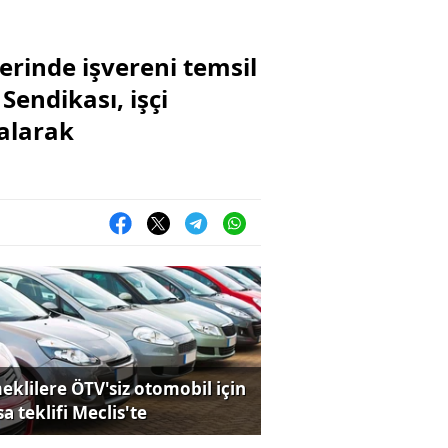
erinde işvereni temsil
endikası, işçi
 alarak
eklilere ÖTV'siz otomobil için
a teklifi Meclis'te