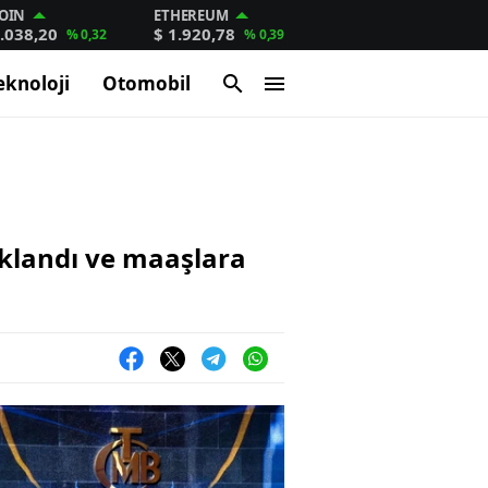
OIN
ETHEREUM
.038,20
$ 1.920,78
% 0,32
% 0,39
eknoloji
Otomobil
klandı ve maaşlara