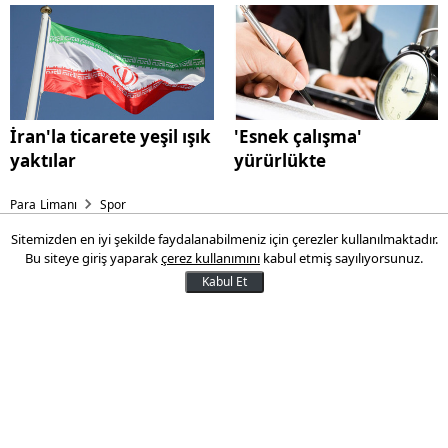
İran'la ticarete yeşil ışık
'Esnek çalışma'
yaktılar
yürürlükte
Para Limanı
Spor
Sitemizden en iyi şekilde faydalanabilmeniz için çerezler kullanılmaktadır.
F.Bahçe’de RVP krizi!
Bu siteye giriş yaparak
çerez kullanımını
kabul etmiş sayılıyorsunuz.
Kabul Et
“Sakatım” diyerek Sivas’a gitmek
istemeyen Hollandalı, Pereira’yı ikna
edemedi.
20 Mayıs 2016 09:11