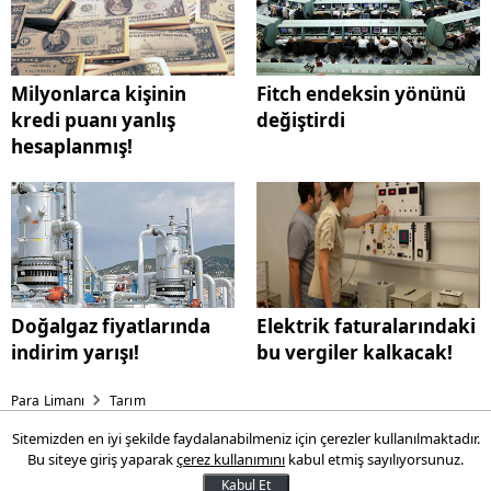
Milyonlarca kişinin
Fitch endeksin yönünü
kredi puanı yanlış
değiştirdi
hesaplanmış!
Doğalgaz fiyatlarında
Elektrik faturalarındaki
indirim yarışı!
bu vergiler kalkacak!
Para Limanı
Tarım
Sitemizden en iyi şekilde faydalanabilmeniz için çerezler kullanılmaktadır.
Son kullanma tarihine de hile
Bu siteye giriş yaparak
çerez kullanımını
kabul etmiş sayılıyorsunuz.
karıştı!
Kabul Et