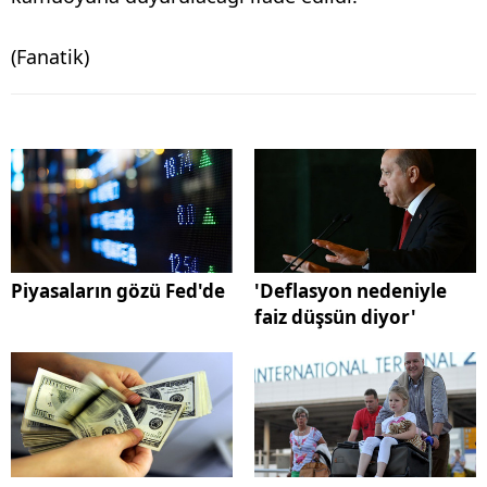
(Fanatik)
Piyasaların gözü Fed'de
'Deflasyon nedeniyle
faiz düşsün diyor'