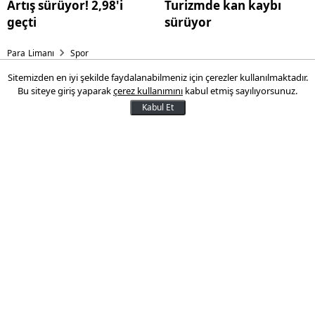
Artış sürüyor! 2,98'i
Turizmde kan kaybı
geçti
sürüyor
Para Limanı
Spor
Sitemizden en iyi şekilde faydalanabilmeniz için çerezler kullanılmaktadır.
Eşyalarını topladı bile!
Bu siteye giriş yaparak
çerez kullanımını
kabul etmiş sayılıyorsunuz.
Kabul Et
Fenerbahçe'de, gelecek sezon takımda
kalıp kalmayacağı merak konusu olan Luis
Nani ayrılığa hazırlanıyor.
18 Mayıs 2016 08:53