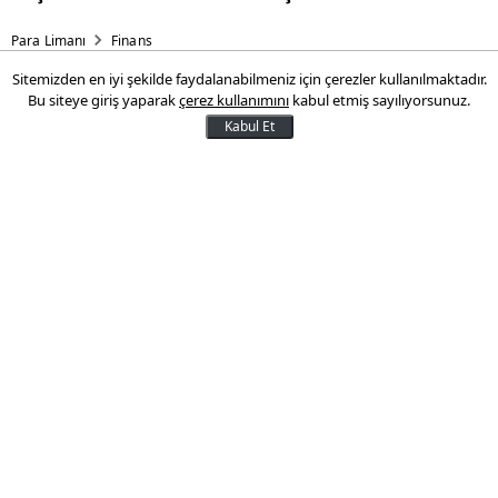
Para Limanı
Finans
Sitemizden en iyi şekilde faydalanabilmeniz için çerezler kullanılmaktadır.
JP Morgan, Türkiye tavsiyesini
Bu siteye giriş yaparak
çerez kullanımını
kabul etmiş sayılıyorsunuz.
düşürdü
Kabul Et
JP Morgan, Türkiye'de siyasi endişelerin
arttığına işaret ederek tavsiyesini
düşürdü.
21 Kasım 2016 10:57