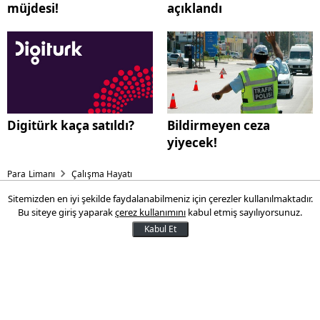
müjdesi!
açıklandı
Digitürk kaça satıldı?
Bildirmeyen ceza
yiyecek!
Para Limanı
Çalışma Hayatı
Sitemizden en iyi şekilde faydalanabilmeniz için çerezler kullanılmaktadır.
Milyonlarca emekliye
Bu siteye giriş yaparak
çerez kullanımını
kabul etmiş sayılıyorsunuz.
promosyon müjdesi
Kabul Et
Kıt kanaat geçinen emekli vatandaşa ilaç
gibi gelecek haber sonunda geldi. Bundan
böyle emekliler de memurlar gibi