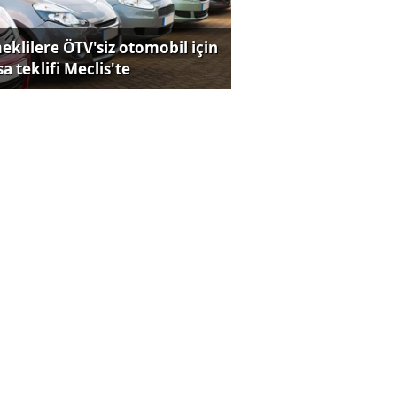
eklilere ÖTV'siz otomobil için
a teklifi Meclis'te
ut satışlarında ikinci el
rlığı
lü çay markasında boya