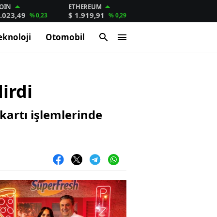
OIN
ETHEREUM
.023,49
$ 1.919,91
% 0,23
% 0,29
eknoloji
Otomobil
irdi
kartı işlemlerinde