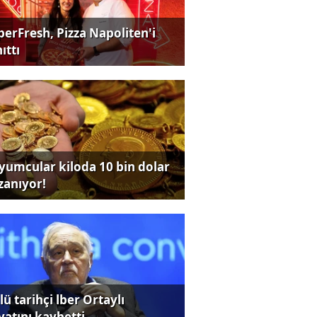
perFresh, Pizza Napoliten'i
ıttı
yumcular kiloda 10 bin dolar
zanıyor!
ü tarihçi lber Ortaylı
yatını kaybetti