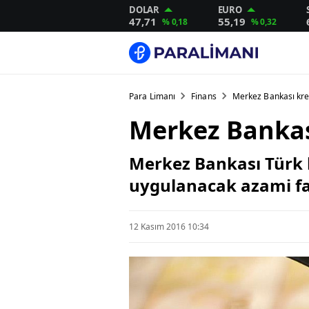
DOLAR
EURO
47,71
55,19
% 0,18
% 0,32
Para Limanı
Finans
Merkez Bankası kredi
Merkez Bankası 
Merkez Bankası Türk l
uygulanacak azami fai
12 Kasım 2016 10:34