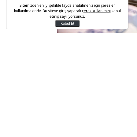
Sitemizden en iyi şekilde faydalanabilmeniz için çerezler
kullanılmaktadır. Bu siteye giriş yaparak
çerez kullanımını
kabul
etmiş sayılıyorsunuz.
Kabul Et
Bankaların kredi faizlerini aşa
yapılıyor. Üst düzey ekonomi y
mevduat getirisi için üst limit 
çalışmanın birkaç hafta içinde 
Düşük faizli kredi isteklerini 
düşük tasarruf oranları nedeni
birlikte bir miktar maliyet düş
Çalışma ile birlikte bankacılı
tekabül eden yaklaşık 90 milyar
çekmiş olacaklar.