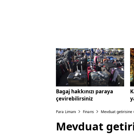
Bagaj hakkınızı paraya
K
çevirebilirsiniz
y
Para Limanı
Finans
Mevduat getirisine ü
Mevduat getiri