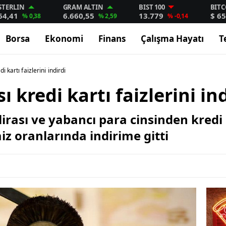
STERLIN
GRAM ALTIN
BIST 100
BITC
64,41
6.660,55
13.779
$ 65
% 0,38
% 2,59
% -0,14
Borsa
Ekonomi
Finans
Çalışma Hayatı
T
 kartı faizlerini indirdi
kredi kartı faizlerini ind
irası ve yabancı para cinsinden kredi 
z oranlarında indirime gitti