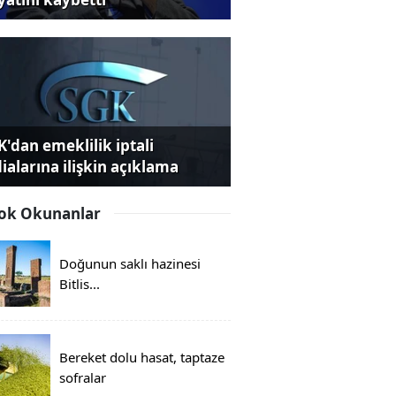
K'dan emeklilik iptali
dialarına ilişkin açıklama
ok Okunanlar
Doğunun saklı hazinesi
Bitlis...
Bereket dolu hasat, taptaze
sofralar