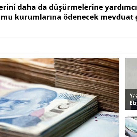
lerini daha da düşürmelerine yardımcı
amu kurumlarına ödenecek mevduat get
Ya
Et