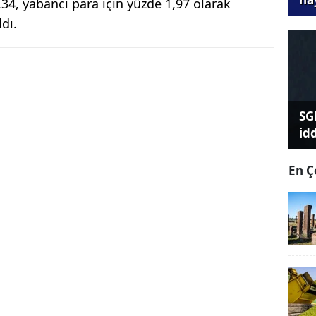
2,34, yabancı para için yüzde 1,97 olarak
ldı.
SG
id
En Ç