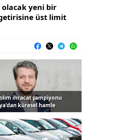
 olacak yeni bir
irisine üst limit
zılım ihracat şampiyonu
iya’dan küresel hamle