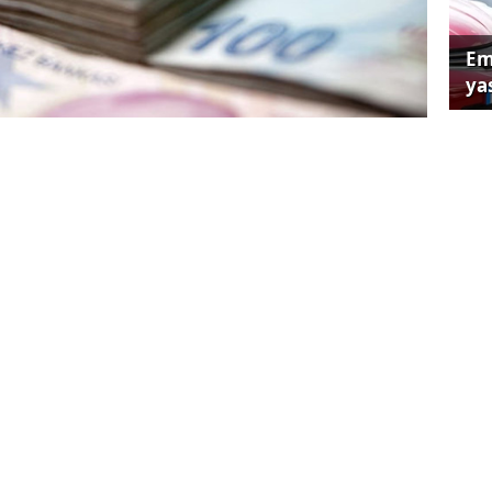
Em
yas
ğı çekebilmeleri için yeni bir düzenleme
etkilileri, kamu kurumlarına ödenecek
getirilmesine ilişkin bir çalışma yürütülürken,
hazır olmasının öngörüldüğünü belirttiler.
Kon
ağı
karşılamakta yüksek mevduat maliyetleri ve
yle zorluk çeken bankalar, düzenleme ile
üşü yaşayacaklar.
k sistemindeki toplam mevduatın yüzde 7'sine
 TL'lik mevduattaki faiz oranlarını aşağı
Ün