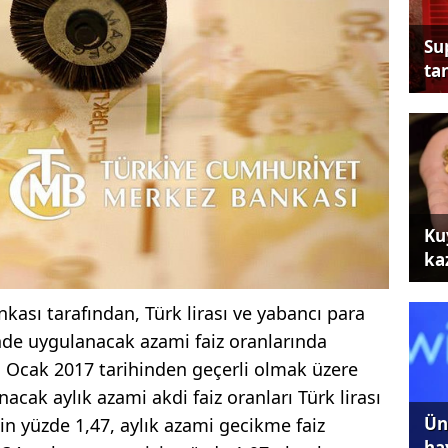
Su
tan
Ku
ka
ası tarafından, Türk lirası ve yabancı para
inde uygulanacak azami faiz oranlarında
 "1 Ocak 2017 tarihinden geçerli olmak üzere
acak aylık azami akdi faiz oranları Türk lirası
Ünl
çin yüzde 1,47, aylık azami gecikme faiz
ha