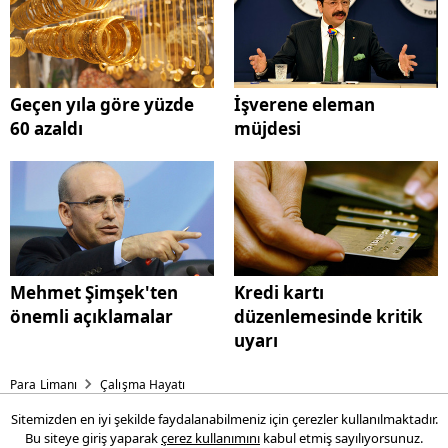
Geçen yıla göre yüzde
İşverene eleman
60 azaldı
müjdesi
Mehmet Şimşek'ten
Kredi kartı
önemli açıklamalar
düzenlemesinde kritik
uyarı
Para Limanı
Çalışma Hayatı
Sitemizden en iyi şekilde faydalanabilmeniz için çerezler kullanılmaktadır.
İş arayanlara para yardımı
Bu siteye giriş yaparak
çerez kullanımını
kabul etmiş sayılıyorsunuz.