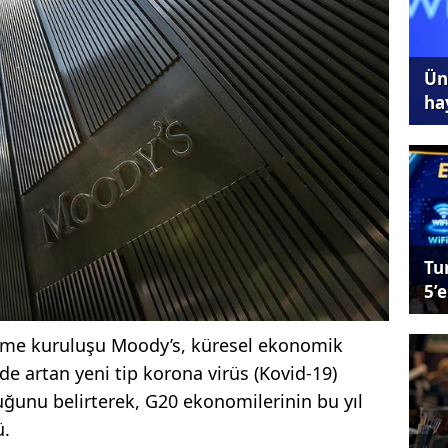
Ünl
ha
Tu
5’e
irme kuruluşu Moody’s, küresel ekonomik
 artan yeni tip korona virüs (Kovid-19)
duğunu belirterek, G20 ekonomilerinin bu yıl
ü.