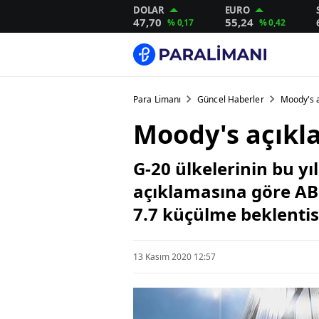
DOLAR
EURO
47,70
55,24
% 0,17
% 0,42
Para Limanı
Güncel Haberler
Moody's a
Moody's açıkla
G-20 ülkelerinin bu yı
açıklamasına göre AB
7.7 küçülme beklentisi
13 Kasım 2020 12:57