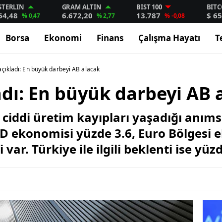
STERLIN
GRAM ALTIN
BIST 100
BITC
64,48
6.672,20
13.787
$ 65
% 0,47
% 2,77
% -0,08
Borsa
Ekonomi
Finans
Çalışma Hayatı
T
çıkladı: En büyük darbeyi AB alacak
dı: En büyük darbeyi AB 
l ciddi üretim kayıpları yaşadığı anım
D ekonomisi yüzde 3.6, Euro Bölgesi 
 var. Türkiye ile ilgili beklenti ise yü