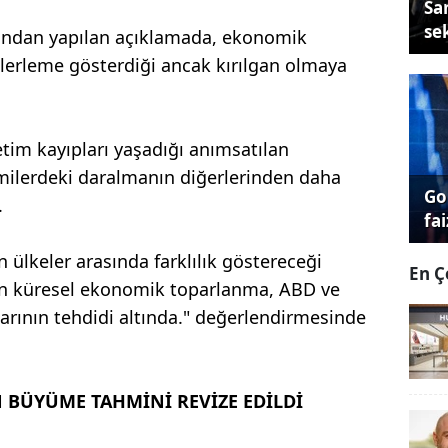
Sa
se
undan yapılan açıklamada, ekonomik
lerleme gösterdiği ancak kırılgan olmaya
retim kayıpları yaşadığı anımsatılan
ilerdeki daralmanın diğerlerinden daha
Go
.
fai
 ülkeler arasında farklılık göstereceği
En Ç
kan küresel ekonomik toparlanma, ABD ve
arının tehdidi altında." değerlendirmesinde
N BÜYÜME TAHMİNİ REVİZE EDİLDİ