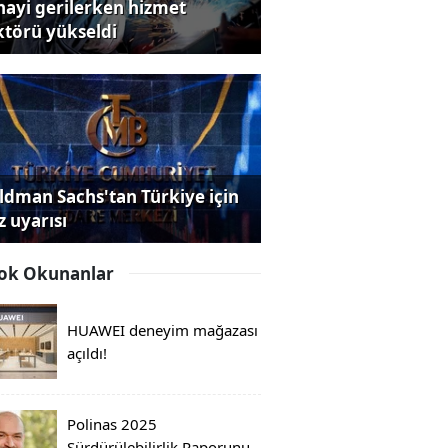
nayi gerilerken hizmet
ktörü yükseldi
ldman Sachs'tan Türkiye için
z uyarısı
ok Okunanlar
HUAWEI deneyim mağazası
açıldı!
Polinas 2025
Sürdürülebilirlik Raporunu