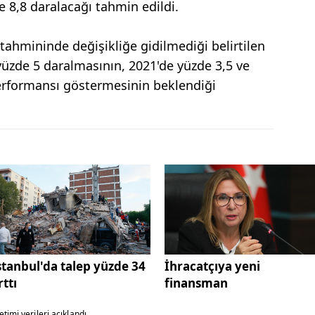
 8,8 daralacağı tahmin edildi.
ahmininde değişikliğe gidilmediği belirtilen
 yüzde 5 daralmasının, 2021'de yüzde 3,5 ve
erformansı göstermesinin beklendiği
stanbul'da talep yüzde 34
İhracatçıya yeni
rttı
finansman
timi verileri açıklandı