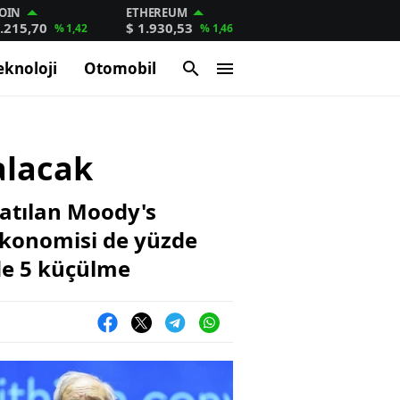
OIN
ETHEREUM
.215,70
$ 1.930,53
% 1,42
% 1,46
eknoloji
Otomobil
alacak
satılan Moody's
ekonomisi de yüzde
zde 5 küçülme