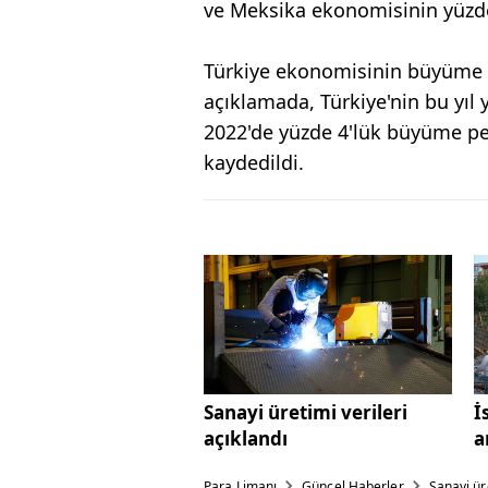
ve Meksika ekonomisinin yüzde
Türkiye ekonomisinin büyüme t
açıklamada, Türkiye'nin bu yıl
2022'de yüzde 4'lük büyüme p
kaydedildi.
Sanayi üretimi verileri
İ
açıklandı
a
Para Limanı
Güncel Haberler
Sanayi üre