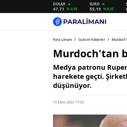
DOLAR
EURO
47,71
55,19
% 0,18
% 0,32
Para Limanı
Güncel Haberler
Murdoch'
Murdoch'tan b
Medya patronu Rupert
harekete geçti. Şirket
düşünüyor.
15 Ekim 2022 17:55