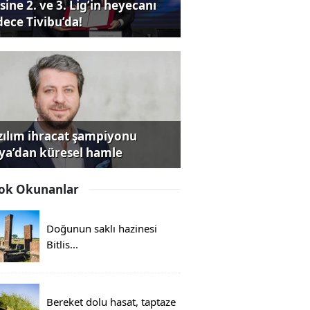
sine 2. ve 3. Lig’in heyecanı
dece Tivibu’da!
zılım ihracat şampiyonu
iya’dan küresel hamle
ok Okunanlar
Doğunun saklı hazinesi
Bitlis...
Bereket dolu hasat, taptaze