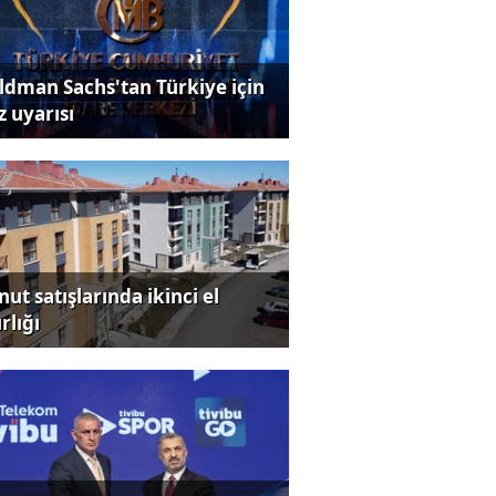
ldman Sachs'tan Türkiye için
z uyarısı
ut satışlarında ikinci el
rlığı