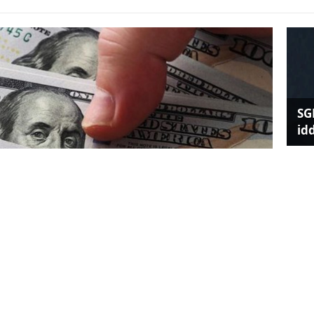
SG
id
Fa
ba
k faiz artırımına gideceğine artık neredeyse