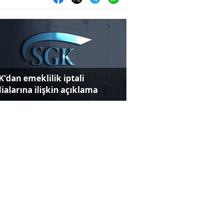
K'dan emeklilik iptali
dialarına ilişkin açıklama
iz kararı sonrası dev
nkadan yeni tahminler!