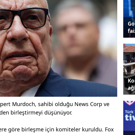
Go
fai
Kon
ağı
upert Murdoch, sahibi olduğu News Corp ve
iden birleştirmeyi düşünüyor.
re göre birleşme için komiteler kuruldu. Fox