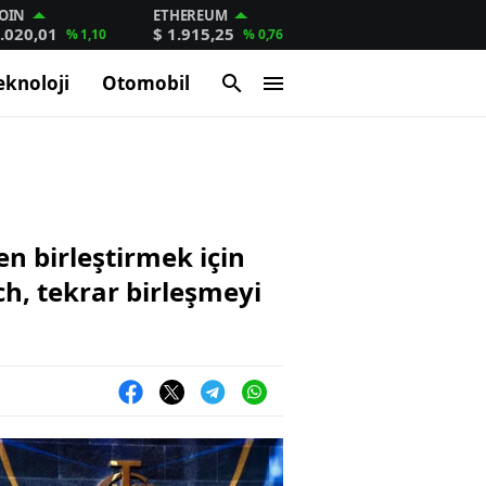
OIN
ETHEREUM
.020,01
$ 1.915,25
% 1,10
% 0,76
eknoloji
Otomobil
 birleştirmek için
ch, tekrar birleşmeyi