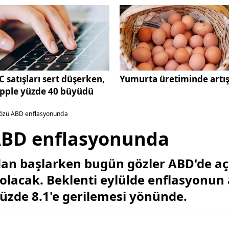
C satışları sert düşerken,
Yumurta üretiminde artı
pple yüzde 40 büyüdü
gözü ABD enflasyonunda
ABD enflasyonunda
dan başlarken bugün gözler ABD'de aç
 olacak. Beklenti eylülde enflasyonun
yüzde 8.1'e gerilemesi yönünde.