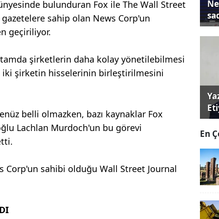
Ne
ünyesinde bulunduran Fox ile The Wall Street
sa
u gazetelere sahip olan News Corp'un
 geçiriliyor.
tamda şirketlerin daha kolay yönetilebilmesi
ki şirketin hisselerinin birleştirilmesini
Ya
Et
henüz belli olmazken, bazı kaynaklar Fox
oğlu Lachlan Murdoch'un bu görevi
En Ç
ti.
s Corp'un sahibi olduğu Wall Street Journal
DI