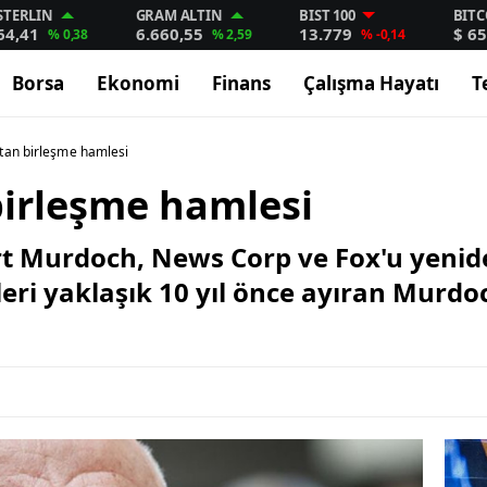
STERLIN
GRAM ALTIN
BIST 100
BITC
64,41
6.660,55
13.779
$ 65
% 0,38
% 2,59
% -0,14
Borsa
Ekonomi
Finans
Çalışma Hayatı
T
tan birleşme hamlesi
irleşme hamlesi
 Murdoch, News Corp ve Fox'u yeniden
leri yaklaşık 10 yıl önce ayıran Murdo