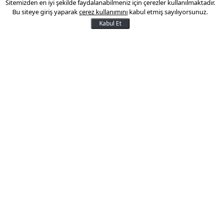
Sitemizden en iyi şekilde faydalanabilmeniz için çerezler kullanılmaktadır.
16 ülke ABD'ye karşı birleşti
Bu siteye giriş yaparak
çerez kullanımını
kabul etmiş sayılıyorsunuz.
Kabul Et
ABD ile büyük ticaret ortakları arasındaki
gerilimler, dünyanın en büyük ticaret
bloğunu oluşturacak dev anlaşmaya yeşil
ışık yaktı. Asya-Pasifik cephesinde
“ABD’siz” ticaret anlaşmasında sona
geliniyor.
04 Eylül 2018 10:46