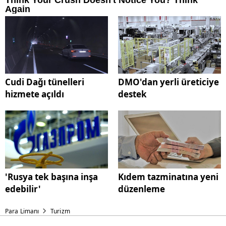
Cudi Dağı tünelleri
DMO'dan yerli üreticiye
hizmete açıldı
destek
'Rusya tek başına inşa
Kıdem tazminatına yeni
edebilir'
düzenleme
Para Limanı
Turizm