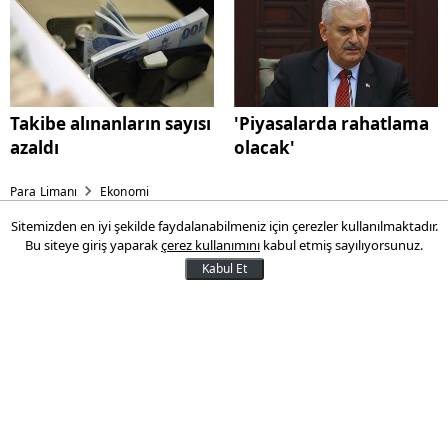
Takibe alınanların sayısı
'Piyasalarda rahatlama
azaldı
olacak'
Para Limanı
Ekonomi
Sitemizden en iyi şekilde faydalanabilmeniz için çerezler kullanılmaktadır.
Başbakan Yıldırım:
Bu siteye giriş yaparak
çerez kullanımını
kabul etmiş sayılıyorsunuz.
Piyasalarda rahatlama olacak
Kabul Et
Başbakan Binali Yıldırım Rusya'ya yapacağı
önemli ziyaret öncesinde piyasalara ilişkin
önemli açıklamalarda bulundu
06 Aralık 2016 09:59