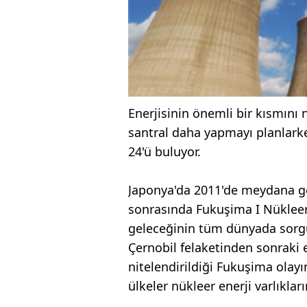
Enerjisinin önemli bir kısmını 
santral daha yapmayı planlarken
24'ü buluyor.
Japonya'da 2011'de meydana g
sonrasında Fukuşima I Nükleer 
geleceğinin tüm dünyada sorg
Çernobil felaketinden sonraki 
nitelendirildiği Fukuşima olay
ülkeler nükleer enerji varlıkla