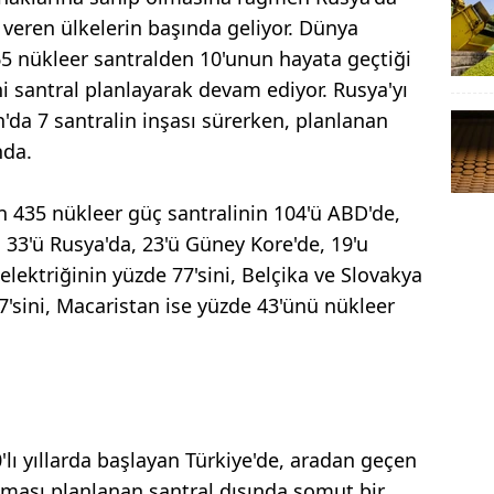
 veren ülkelerin başında geliyor. Dünya
5 nükleer santralden 10'unun hayata geçtiği
i santral planlayarak devam ediyor. Rusya'yı
'da 7 santralin inşası sürerken, planlanan
nda.
 435 nükleer güç santralinin 104'ü ABD'de,
, 33'ü Rusya'da, 23'ü Güney Kore'de, 19'u
lektriğinin yüzde 77'sini, Belçika ve Slovakya
'sini, Macaristan ise yüzde 43'ünü nükleer
lı yıllarda başlayan Türkiye'de, aradan geçen
lması planlanan santral dışında somut bir