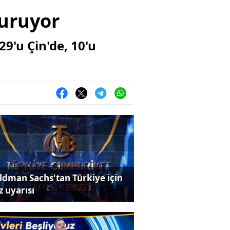
turuyor
9'u Çin'de, 10'u
ldman Sachs'tan Türkiye için
z uyarısı