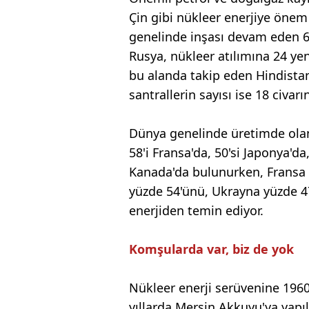
Çin gibi nükleer enerjiye önem
genelinde inşası devam eden 6
Rusya, nükleer atılımına 24 yen
bu alanda takip eden Hindistan
santrallerin sayısı ise 18 civarı
Dünya genelinde üretimde olan
58'i Fransa'da, 50'si Japonya'da
Kanada'da bulunurken, Fransa e
yüzde 54'ünü, Ukrayna yüzde 47
enerjiden temin ediyor.
Komşularda var, biz de yok
Nükleer enerji serüvenine 1960'
yıllarda Mersin Akkuyu'ya yapı