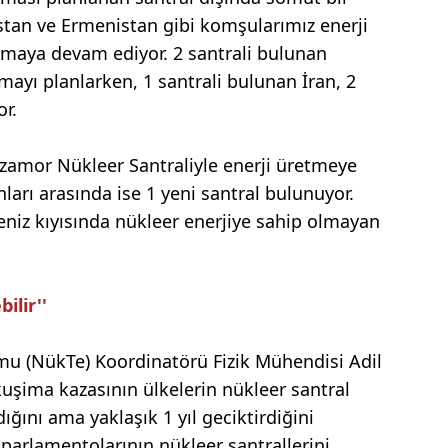
stan ve Ermenistan gibi komşularımız enerji
lamaya devam ediyor. 2 santrali bulunan
tmayı planlarken, 1 santrali bulunan İran, 2
or.
zamor Nükleer Santraliyle enerji üretmeye
arı arasında ise 1 yeni santral bulunuyor.
deniz kıyısında nükleer enerjiye sahip olmayan
ilir''
rmu (NükTe) Koordinatörü Fizik Mühendisi Adil
uşima kazasının ülkelerin nükleer santral
ğını ama yaklaşık 1 yıl geciktirdiğini
e parlamentolarının nükleer santrallerini