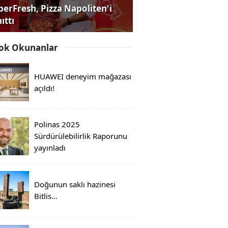
perFresh, Pizza Napoliten'i
ıttı
ok Okunanlar
HUAWEI deneyim mağazası
açıldı!
Polinas 2025
Sürdürülebilirlik Raporunu
yayınladı
Doğunun saklı hazinesi
Bitlis...