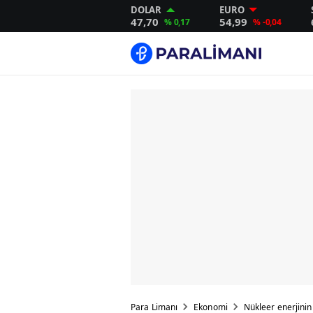
DOLAR
EURO
47,70
54,99
% 0,17
% -0,04
Para Limanı
Ekonomi
Nükleer enerjinin