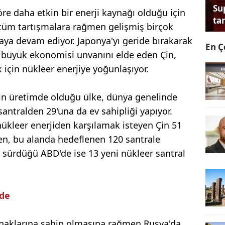
Su
re daha etkin bir enerji kaynağı olduğu için
tan
 tüm tartışmalara rağmen gelişmiş birçok
aya devam ediyor. Japonya'yı geride bırakarak
En Ç
büyük ekonomisi unvanını elde eden Çin,
k için nükleer enerjiye yoğunlaşıyor.
lin üretimde olduğu ülke, dünya genelinde
antralden 29'una da ev sahipliği yapıyor.
nükleer enerjiden karşılamak isteyen Çin 51
en, bu alanda hedeflenen 120 santrale
 sürdüğü ABD'de ise 13 yeni nükleer santral
'de
naklarına sahip olmasına rağmen Rusya'da