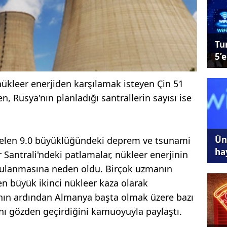
Tu
5’e
nükleer enerjiden karşılamak isteyen Çin 51
, Rusya'nın planladığı santrallerin sayısı ise
Ünl
elen 9.0 büyüklüğündeki deprem ve tsunami
ha
Santrali'ndeki patlamalar, nükleer enerjinin
ulanmasına neden oldu. Birçok uzmanın
en büyük ikinci nükleer kaza olarak
ının ardından Almanya başta olmak üzere bazı
rını gözden geçirdiğini kamuoyuyla paylaştı.