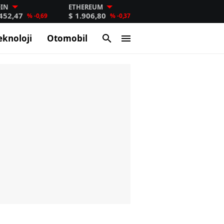
OIN
ETHEREUM
.452,47
$ 1.906,80
% -0,69
% -0,37
eknoloji
Otomobil