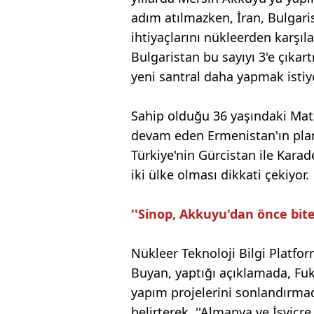
adım atılmazken, İran, Bulgari
ihtiyaçlarını nükleerden karşı
Bulgaristan bu sayıyı 3'e çıkar
yeni santral daha yapmak istiy
Sahip olduğu 36 yaşındaki Mat
devam eden Ermenistan'ın planl
Türkiye'nin Gürcistan ile Kara
iki ülke olması dikkati çekiyor.
''Sinop, Akkuyu'dan önce biteb
Nükleer Teknoloji Bilgi Platfo
Buyan, yaptığı açıklamada, Fuk
yapım projelerini sonlandırmadı
belirterek, ''Almanya ve İsviçr