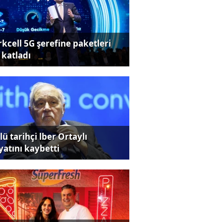
rkcell 5G şerefine paketleri
 katladı
ü tarihçi lber Ortaylı
yatını kaybetti