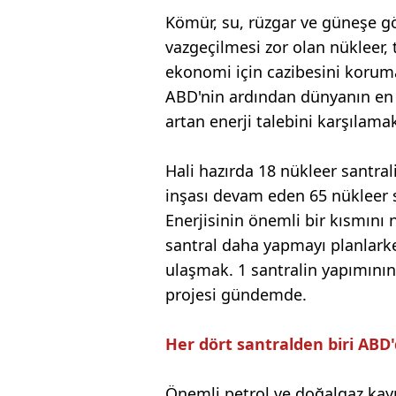
Kömür, su, rüzgar ve güneşe gö
vazgeçilmesi zor olan nükleer,
ekonomi için cazibesini korum
ABD'nin ardından dünyanın en 
artan enerji talebini karşılama
Hali hazırda 18 nükleer santra
inşası devam eden 65 nükleer s
Enerjisinin önemli bir kısmını 
santral daha yapmayı planlark
ulaşmak. 1 santralin yapımının
projesi gündemde.
Her dört santralden biri ABD
Önemli petrol ve doğalgaz kay