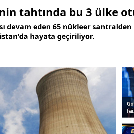
nin tahtında bu 3 ülke o
ı devam eden 65 nükleer santralden 2
istan'da hayata geçiriliyor.
Go
fai