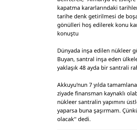
kapatma kararlarındaki tarihler
tarihe denk getirilmesi de boşa
gönülleri hoş edilerek konu ka
konuştu
Dünyada inşa edilen nükleer gü
Buyan, santral inşa eden ülkel
yaklaşık 48 ayda bir santrali r
Akkuyu'nun 7 yılda tamamlanac
ziyade finansman kaynaklı olab
nükleer santralin yapımını üst
yaparsa buna şaşırmam. Çünkü 
olacak'' dedi.