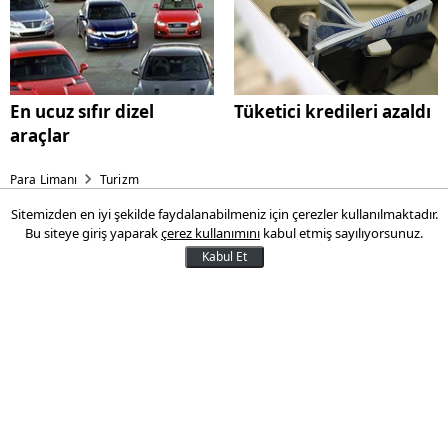
En ucuz sıfır dizel
Tüketici kredileri azaldı
araçlar
Para Limanı
Turizm
Sitemizden en iyi şekilde faydalanabilmeniz için çerezler kullanılmaktadır.
Türkiye'ye tatil satan Rus
Bu siteye giriş yaparak
çerez kullanımını
kabul etmiş sayılıyorsunuz.
şirketlere dava
Kabul Et
Moskova yönetiminin, son 6 ay içerisinde
Türkiye'ye tatil satan 400 Rus şirketi
hakkında adli ve idari dava açtığı
açıklandı.
23 Mayıs 2016 09:31