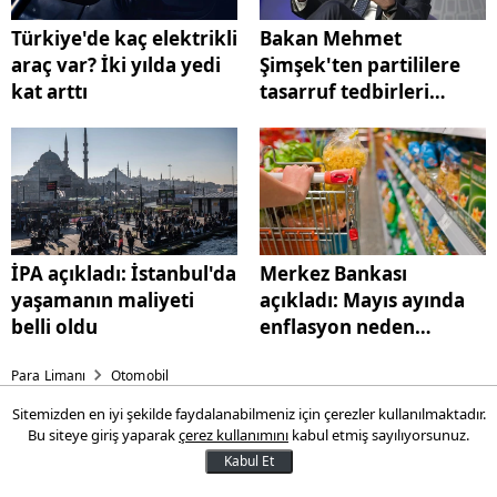
Türkiye'de kaç elektrikli
Bakan Mehmet
araç var? İki yılda yedi
Şimşek'ten partililere
kat arttı
tasarruf tedbirleri
uyarısı
İPA açıkladı: İstanbul'da
Merkez Bankası
yaşamanın maliyeti
açıkladı: Mayıs ayında
belli oldu
enflasyon neden
yükseldi
Para Limanı
Otomobil
Sitemizden en iyi şekilde faydalanabilmeniz için çerezler kullanılmaktadır.
Türkiye'de kaç elektrikli araç
Bu siteye giriş yaparak
çerez kullanımını
kabul etmiş sayılıyorsunuz.
var? İki yılda yedi kat arttı
Kabul Et