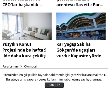
CEO'lar başkanlık
acentesi iflas etti: Para
koltuğunda
iadesi yapılmayacak!
Yüzyılın Konut
Kar yağışı Sabiha
Projesi'nde bu hafta 9
Gökçen'de uçuşları
ilde daha kura çekilişi
vurdu: Kapasite yüzde
yapılacak
15 azaltıldı
Para Limanı
Otomobil
Sitemizden en iyi şekilde faydalanabilmeniz için çerezler kullanılmaktadır.
OSD otomotivde 11 aylık
Bu siteye giriş yaparak
çerez kullanımını
kabul etmiş sayılıyorsunuz.
tabloyu açıkladı: Üretim ve
Kabul Et
ihracat arttı, otomobil üretimi
geriledi