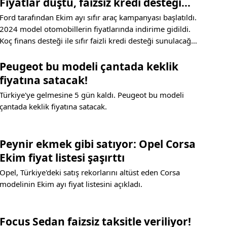
Fiyatlar düştü, faizsiz kredi desteği
geldi…
Ford tarafından Ekim ayı sıfır araç kampanyası başlatıldı.
2024 model otomobillerin fiyatlarında indirime gidildi.
Koç finans desteği ile sıfır faizli kredi desteği sunulacağı
açıklandı. İşte detaylar…
Peugeot bu modeli çantada keklik
fiyatına satacak!
Türkiye'ye gelmesine 5 gün kaldı. Peugeot bu modeli
çantada keklik fiyatına satacak.
Peynir ekmek gibi satıyor: Opel Corsa
Ekim fiyat listesi şaşırttı
Opel, Türkiye'deki satış rekorlarını altüst eden Corsa
modelinin Ekim ayı fiyat listesini açıkladı.
Focus Sedan faizsiz taksitle veriliyor!