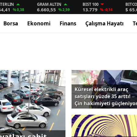
STERLIN
GRAM ALTIN
BIST 100
BITC
64,41
6.660,55
13.779
$ 65
% 0,38
% 2,59
% -0,14
Borsa
Ekonomi
Finans
Çalışma Hayatı
T
Küresel elektrikli araç
satışları yüzde 35 arttı!
Çin hakimiyeti güçleniyo
yatları sabit