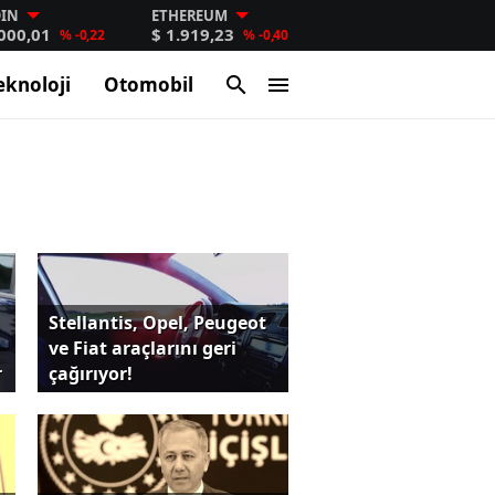
OIN
ETHEREUM
.000,01
$ 1.919,23
% -0,22
% -0,40
eknoloji
Otomobil
Stellantis, Opel, Peugeot
ve Fiat araçlarını geri
r
çağırıyor!