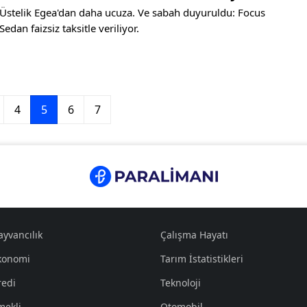
Üstelik Egea'dan daha ucuza. Ve sabah duyuruldu: Focus
Sedan faizsiz taksitle veriliyor.
4
5
6
7
ayvancılık
Çalışma Hayatı
konomi
Tarım İstatistikleri
redi
Teknoloji
mekli
Otomobil