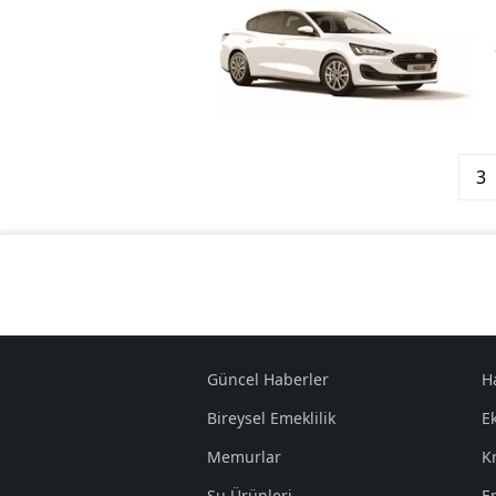
3
Güncel Haberler
H
Bireysel Emeklilik
E
Memurlar
K
Su Ürünleri
E