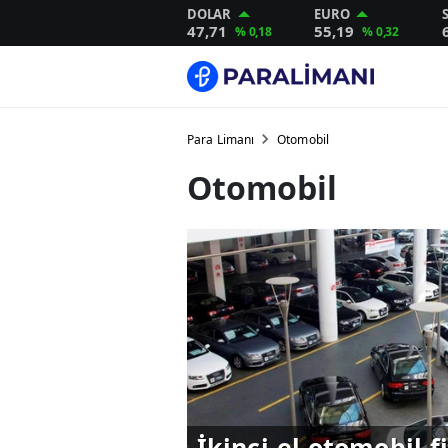
DOLAR
EURO
47,71
55,19
% 0,18
% 0,32
Para Limanı
Otomobil
Otomobil
İkinci el otomobil fi