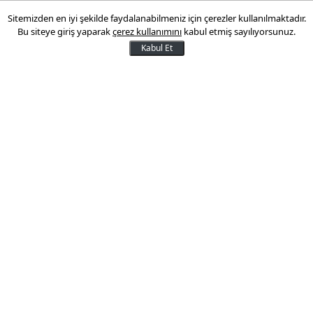
Sitemizden en iyi şekilde faydalanabilmeniz için çerezler kullanılmaktadır.
13 Kasım 2020 12:59
Bu siteye giriş yaparak
çerez kullanımını
kabul etmiş sayılıyorsunuz.
Kabul Et
AA muhabirinin, Uludağ İhracatçı Birlikleri
verilerinden yaptığı derlemeye göre, ülkenin
bereketli topraklarında yetiştirilen sebzeler
kurutularak pek çok ülkeye ihraç ediliyor.