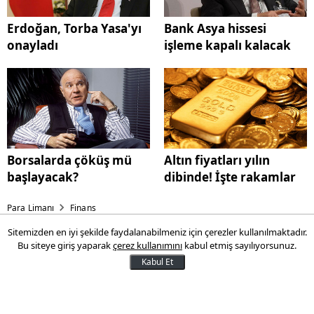
Erdoğan, Torba Yasa'yı
Bank Asya hissesi
onayladı
işleme kapalı kalacak
Borsalarda çöküş mü
Altın fiyatları yılın
başlayacak?
dibinde! İşte rakamlar
Para Limanı
Finans
Sitemizden en iyi şekilde faydalanabilmeniz için çerezler kullanılmaktadır.
Bank Asya hissesi işleme
Bu siteye giriş yaparak
çerez kullanımını
kabul etmiş sayılıyorsunuz.
kapalı kalacak
Kabul Et
SPK Başkanı Vahdettin Ertaş, Bank Asya
hissesinin herhangi bir karar çıkana kadar