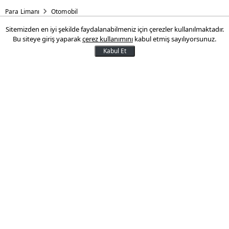
Para Limanı
Otomobil
Sitemizden en iyi şekilde faydalanabilmeniz için çerezler kullanılmaktadır.
Lüks araçta ÖTV bereketi
Bu siteye giriş yaparak
çerez kullanımını
kabul etmiş sayılıyorsunuz.
Kabul Et
Maliye Bakanlığınca yapılacağı açıklanan
yeni ÖTV düzenlemesi nedeniyle lüks araca
olan talep bir anda artmaya başladı.
15 Kasım 2016 11:56