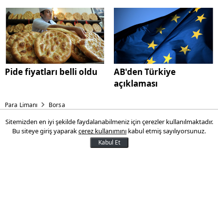
Pide fiyatları belli oldu
AB'den Türkiye
açıklaması
Para Limanı
Borsa
Sitemizden en iyi şekilde faydalanabilmeniz için çerezler kullanılmaktadır.
Temel analiz nedir ve temel
Bu siteye giriş yaparak
çerez kullanımını
kabul etmiş sayılıyorsunuz.
analiz hakkında bilinmesi
Kabul Et
gerekenler
Temel analizle nasıl yatırım yapılır? Temel
analizle hisse fiyatı nasıl hesaplanır?
Temel analizle mi yatırım yapmak daha