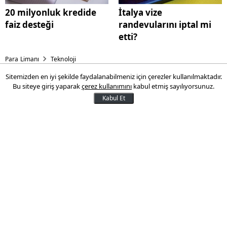
20 milyonluk kredide
İtalya vize
faiz desteği
randevularını iptal mi
etti?
Para Limanı
Teknoloji
Sitemizden en iyi şekilde faydalanabilmeniz için çerezler kullanılmaktadır.
WhatsApp’tan güvenlik
Bu siteye giriş yaparak
çerez kullanımını
kabul etmiş sayılıyorsunuz.
hamlesi: Üçüncü mavi tik
Kabul Et
dönemi başlıyor!
WhatsApp, kullanıcı gizliliğini artırmak
amacıyla yeni bir özelliği daha hayata
geçiriyor. “Üçüncü mavi tik” ile artık bir
mesajın sadece okunup okunmadığı değil,
kimler tarafından okunduğu da
anlaşılabilecek.