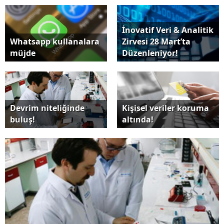
İnovatif Veri & Analitik
Whatsapp kullanalara
Zirvesi 28 Mart’ta
müjde
Düzenleniyor!
Devrim niteliğinde
Kişisel veriler koruma
buluş!
altında!