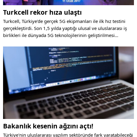
Turkcell rekor hıza ulaştı
Turkcell, Türkiye'de gerçek 5G ekipmanları ile ilk hız testini
gerçekleştirdi. Son 1,5 yılda yaptığı ulusal ve uluslararası iş
birlikleri ile dünyada 5G teknolojilerinin geliştirilmesi
sürecinde rol oynayan Turkcell, Ericsson iş birliği ile 15 GHz
bandında Türkiye'nin ilk 5G testini yaparak saniyede 24,7 Gbit
hıza ulaştı.
Bakanlık kesenin ağzını açtı!
Türkiye'nin uluslararası yazılım sektöründe fark yaratabileceği