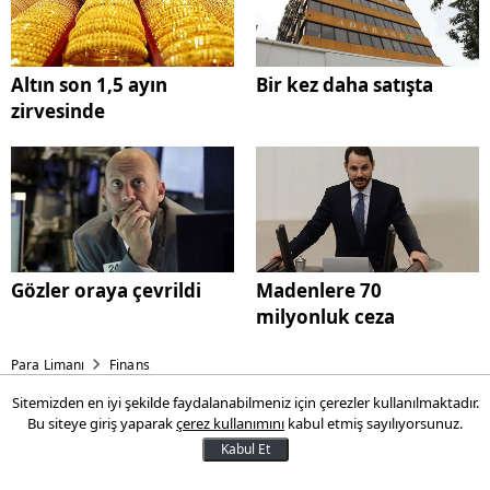
Altın son 1,5 ayın
Bir kez daha satışta
zirvesinde
Gözler oraya çevrildi
Madenlere 70
milyonluk ceza
Para Limanı
Finans
Sitemizden en iyi şekilde faydalanabilmeniz için çerezler kullanılmaktadır.
Piyasalarda gözler o
Bu siteye giriş yaparak
çerez kullanımını
kabul etmiş sayılıyorsunuz.
toplantıda!
Kabul Et