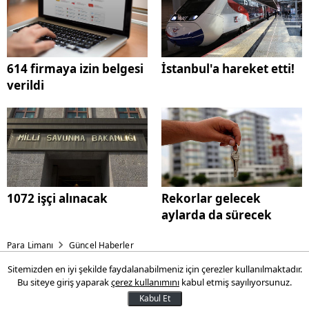
614 firmaya izin belgesi
İstanbul'a hareket etti!
verildi
1072 işçi alınacak
Rekorlar gelecek
aylarda da sürecek
Para Limanı
Güncel Haberler
Sitemizden en iyi şekilde faydalanabilmeniz için çerezler kullanılmaktadır.
Haziranda 614 firmaya
Bu siteye giriş yaparak
çerez kullanımını
kabul etmiş sayılıyorsunuz.
dahilde işleme izin belgesi
Kabul Et