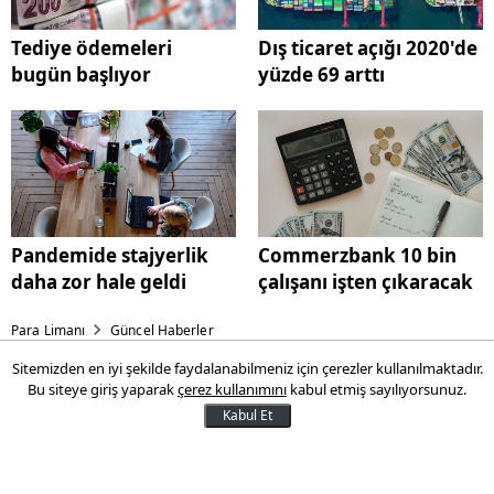
Tediye ödemeleri
Dış ticaret açığı 2020'de
bugün başlıyor
yüzde 69 arttı
Pandemide stajyerlik
Commerzbank 10 bin
daha zor hale geldi
çalışanı işten çıkaracak
Para Limanı
Güncel Haberler
Sitemizden en iyi şekilde faydalanabilmeniz için çerezler kullanılmaktadır.
13 günlük ilave tediye
Bu siteye giriş yaparak
çerez kullanımını
kabul etmiş sayılıyorsunuz.
ödemeleri bugün başlıyor
Kabul Et
Aile, Çalışma ve Sosyal Hizmetler Bakanı