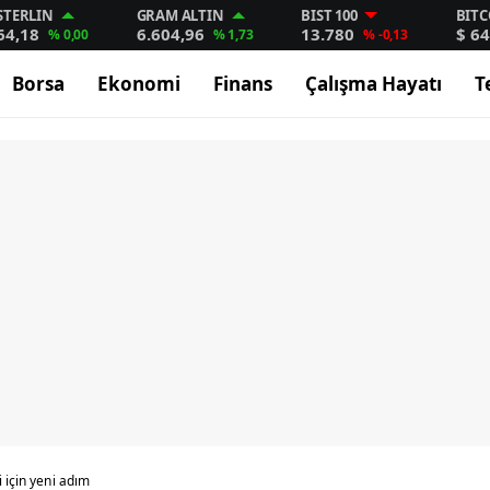
STERLIN
GRAM ALTIN
BIST 100
BITC
64,18
6.604,96
13.780
$ 64
% 0,00
% 1,73
% -0,13
Borsa
Ekonomi
Finans
Çalışma Hayatı
T
 için yeni adım