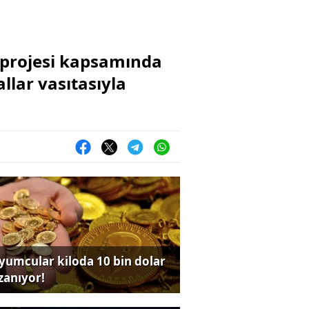
ı projesi kapsamında
lar vasıtasıyla
yumcular kiloda 10 bin dolar
zanıyor!