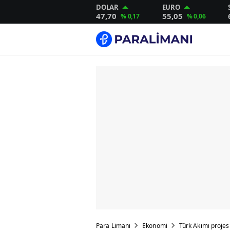
DOLAR
EURO
47,70
55,05
% 0,17
% 0,06
Para Limanı
Ekonomi
Türk Akımı projesi