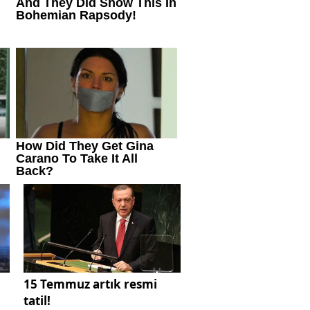
15 Temmuz artık resmi
tatil!