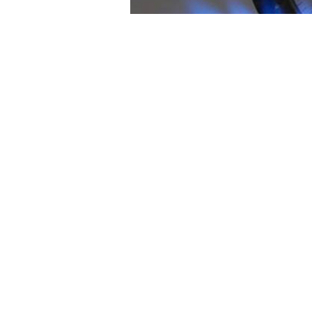
Enerji Bakanı Berat Albayrak 
Bakan Albayrak'ın konuşmasın
* Ekonomi, kültür sanat ve ener
attık. Bugün alacağımız kararl
vesile olmasını temenni ediyo