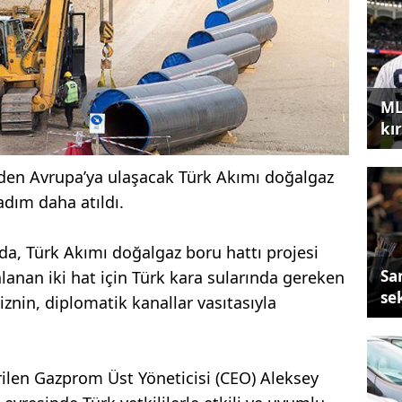
ML
kır
nden Avrupa’ya ulaşacak Türk Akımı doğalgaz
 adım daha atıldı.
a, Türk Akımı doğalgaz boru hattı projesi
Sa
anan iki hat için Türk kara sularında gereken
se
znin, diplomatik kanallar vasıtasıyla
ilen Gazprom Üst Yöneticisi (CEO) Aleksey