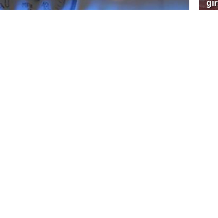
gi
çağ
Ya
Et
EPDK'da önemli açıklamalarda bulundu.
dan notlar;
Ne
ji politikaları alanlarında çok önemli adımlar
sa
arın bundan sonra da olduğu gibi hayırlara
rum.