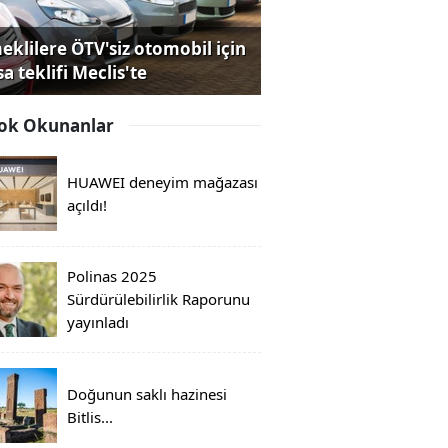
eklilere ÖTV'siz otomobil için
a teklifi Meclis'te
ok Okunanlar
HUAWEI deneyim mağazası
açıldı!
Polinas 2025
Sürdürülebilirlik Raporunu
yayınladı
Doğunun saklı hazinesi
Bitlis...