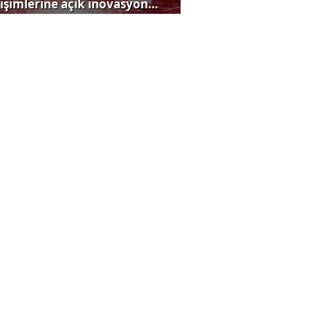
rişimlerine açık inovasyon
rısı
zılım ihracat şampiyonu
iya’dan küresel hamle
sine 2. ve 3. Lig’in heyecanı
dece Tivibu’da!