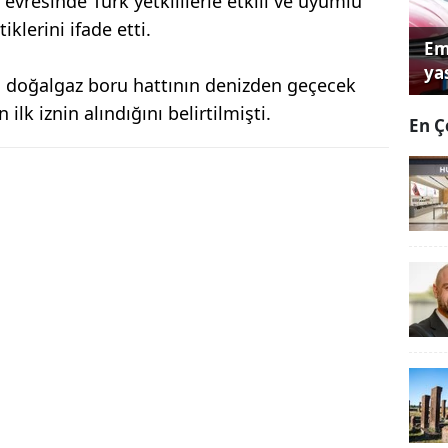
k evresinde Türk yetkililerle etkili ve uyumlu
klerini ifade etti.
Em
yas
ı doğalgaz boru hattının denizden geçecek
lk iznin alındığını belirtilmişti.
En Ç