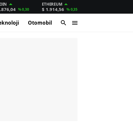
OIN
ETHEREUM
.876,04
$ 1.914,56
% 0,30
% 0,35
eknoloji
Otomobil