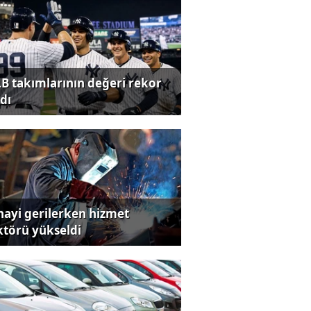
B takımlarının değeri rekor
dı
nayi gerilerken hizmet
ktörü yükseldi