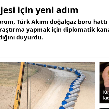
jesi için yeni adım
zprom, Türk Akımı doğalgaz boru hatt
raştırma yapmak için diplomatik kanal
dığını duyurdu.
Ku
ka