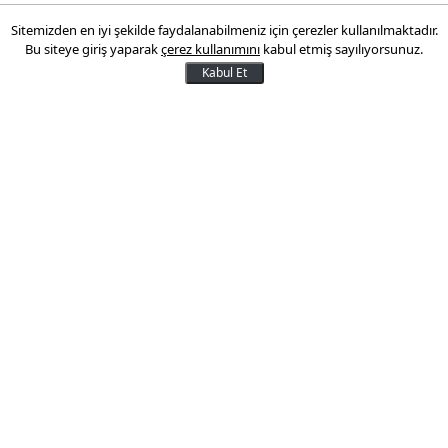
Sitemizden en iyi şekilde faydalanabilmeniz için çerezler kullanılmaktadır.
Bu siteye giriş yaparak
çerez kullanımını
kabul etmiş sayılıyorsunuz.
Kabul Et
Dolar/TL, yeni haftanın ilk işlem gününde
yükseldi.
Cuma günü akşam saatlerinde 2.9811/2.9820
seviyesinde olan dolar/TL, bu sabah 2.9773/2.9796
seviyesinde güne başladı. Dolar daha sonra