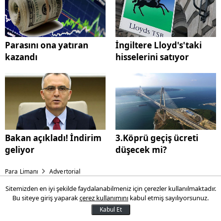
Parasını ona yatıran
İngiltere Lloyd's'taki
kazandı
hisselerini satıyor
Bakan açıkladı! İndirim
3.Köprü geçiş ücreti
geliyor
düşecek mi?
Para Limanı
Advertorial
Sitemizden en iyi şekilde faydalanabilmeniz için çerezler kullanılmaktadır.
`Kamu personeli sayısında
Bu siteye giriş yaparak
çerez kullanımını
kabul etmiş sayılıyorsunuz.
azaltmaya gideceğiz'
Kabul Et