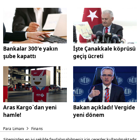
Bankalar 300'e yakın
İşte Çanakkale köprüsü
şube kapattı
geçiş ücreti
Aras Kargo`dan yeni
Bakan açıkladı! Vergide
hamle!
yeni dönem
Para Limanı
Finans
Sitemizden en iyi şekilde faydalanabilmeniz için çerezler kullanılmaktadır.