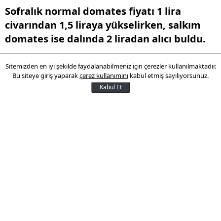
Sofralık normal domates fiyatı 1 lira
civarından 1,5 liraya yükselirken, salkım
domates ise dalında 2 liradan alıcı buldu.
Sitemizden en iyi şekilde faydalanabilmeniz için çerezler kullanılmaktadır.
27 Aralık 2016 12:06
Bu siteye giriş yaparak
çerez kullanımını
kabul etmiş sayılıyorsunuz.
Kabul Et