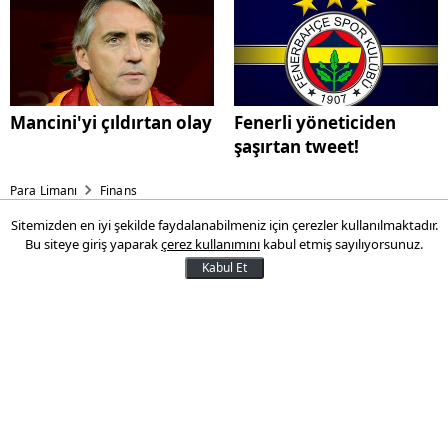
Mancini'yi çıldırtan olay
Fenerli yöneticiden
şaşırtan tweet!
Para Limanı
Finans
Sitemizden en iyi şekilde faydalanabilmeniz için çerezler kullanılmaktadır.
İş Bankası'ndan dev halka arz!
Bu siteye giriş yaparak
çerez kullanımını
kabul etmiş sayılıyorsunuz.
Kabul Et
İş Bankası 27-28-29 Kasım tarihleri
arasında üç halka arzla toplam 1 milyar TL
nominal değerli bono ve tahvil satışı
gerçekleştirecek
23 Kasım 2013 12:46