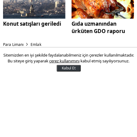
Konut satışları geriledi
Gıda uzmanından
ürküten GDO raporu
Para Limanı
Emlak
Sitemizden en iyi şekilde faydalanabilmeniz için çerezler kullanılmaktadır.
Helenium Wings'te daire
Bu siteye giriş yaparak
çerez kullanımını
kabul etmiş sayılıyorsunuz.
fiyatları ne kadar prim yaptı!
Kabul Et
Başarır İnşaat'ın Kurtköy'de inşa ettiği
projede tüm daire fiyatları
18 Haziran 2016 01:32