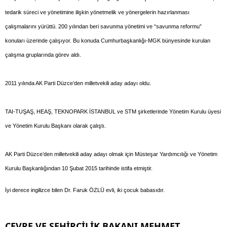
tedarik süreci ve yönetimine ilişkin yönetmelik ve yönergelerin hazırlanması
çalışmalarını yürüttü. 200 yılından beri savunma yönetimi ve “savunma reformu”
konuları üzerinde çalışıyor. Bu konuda Cumhurbaşkanlığı-MGK bünyesinde kurulan
çalışma gruplarında görev aldı.
2011 yılında AK Parti Düzce’den milletvekili aday adayı oldu.
TAI-TUŞAŞ, HEAŞ, TEKNOPARK İSTANBUL ve STM şirketlerinde Yönetim Kurulu üyesi
ve Yönetim Kurulu Başkanı olarak çalıştı.
AK Parti Düzce’den milletvekili aday adayı olmak için Müsteşar Yardımcılığı ve Yönetim
Kurulu Başkanlığından 10 Şubat 2015 tarihinde istifa etmiştir.
İyi derece ingilizce bilen Dr. Faruk ÖZLÜ evli, iki çocuk babasıdır.
ÇEVRE VE ŞEHİRCİLİK BAKANI MEHMET