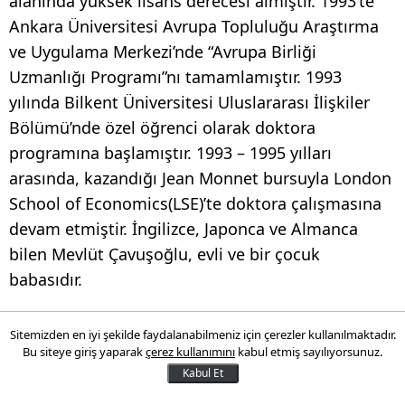
alanında yüksek lisans derecesi almıştır. 1993’te
Ankara Üniversitesi Avrupa Topluluğu Araştırma
ve Uygulama Merkezi’nde “Avrupa Birliği
Uzmanlığı Programı”nı tamamlamıştır. 1993
yılında Bilkent Üniversitesi Uluslararası İlişkiler
Bölümü’nde özel öğrenci olarak doktora
programına başlamıştır. 1993 – 1995 yılları
arasında, kazandığı Jean Monnet bursuyla London
School of Economics(LSE)’te doktora çalışmasına
devam etmiştir. İngilizce, Japonca ve Almanca
bilen Mevlüt Çavuşoğlu, evli ve bir çocuk
babasıdır.
EKONOMİ BAKANI NİHAT ZEYBEKÇİ KİMDİR?
Sitemizden en iyi şekilde faydalanabilmeniz için çerezler kullanılmaktadır.
Bu siteye giriş yaparak
çerez kullanımını
kabul etmiş sayılıyorsunuz.
1 Ocak 1961 tarihinde Denizli’nin Tavas İlçesi
Kabul Et
Pınarlar Beldesi’nde dünyaya gelen Nihat