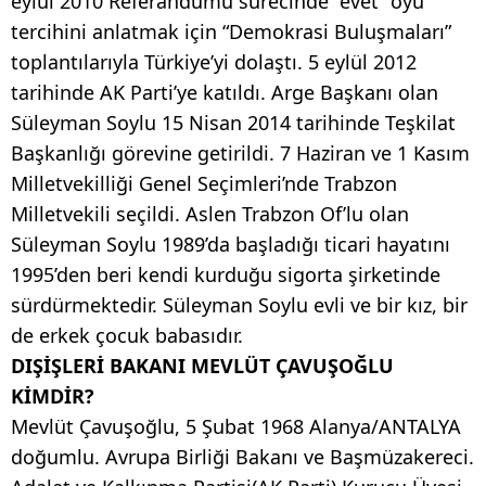
eylül 2010 Referandumu sürecinde “evet” oyu
tercihini anlatmak için “Demokrasi Buluşmaları”
toplantılarıyla Türkiye’yi dolaştı. 5 eylül 2012
tarihinde AK Parti’ye katıldı. Arge Başkanı olan
Süleyman Soylu 15 Nisan 2014 tarihinde Teşkilat
Başkanlığı görevine getirildi. 7 Haziran ve 1 Kasım
Milletvekilliği Genel Seçimleri’nde Trabzon
Milletvekili seçildi. Aslen Trabzon Of’lu olan
Süleyman Soylu 1989’da başladığı ticari hayatını
1995’den beri kendi kurduğu sigorta şirketinde
sürdürmektedir. Süleyman Soylu evli ve bir kız, bir
de erkek çocuk babasıdır.
DIŞİŞLERİ BAKANI MEVLÜT ÇAVUŞOĞLU
KİMDİR?
Mevlüt Çavuşoğlu, 5 Şubat 1968 Alanya/ANTALYA
doğumlu. Avrupa Birliği Bakanı ve Başmüzakereci.