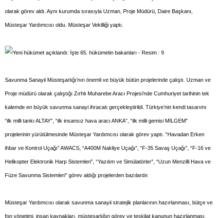
olarak görev aldı. Aynı kurumda sırasıyla Uzman, Proje Müdürü, Daire Başkanı,
Müsteşar Yardımcısı oldu. Müsteşar Vekilliği yaptı.
Savunma Sanayii Müsteşarlığı’nın önemli ve büyük bütün projelerinde çalıştı. Uzman ve
Proje müdürü olarak çalıştığı Zırhlı Muharebe Aracı Projesi’nde Cumhuriyet tarihinin tek
kalemde en büyük savunma sanayi ihracatı gerçekleştirildi. Türkiye’nin kendi tasarımı
“ilk milli tankı ALTAY”, “ilk insansız hava aracı ANKA”, “ilk milli gemisi MİLGEM”
projelerinin yürütülmesinde Müsteşar Yardımcısı olarak görev yaptı. “Havadan Erken
ihbar ve Kontrol Uçağı” AWACS, “A400M Nakliye Uçağı”, “F-35 Savaş Uçağı”, “F-16 ve
Helikopter Elektronik Harp Sistemleri”, “Yazılım ve Simülatörler”, “Uzun Menzilli Hava ve
Füze Savunma Sistemleri” görev aldığı projelerden bazılardır.
Müsteşar Yardımcısı olarak savunma sanayii stratejik planlarının hazırlanması, bütçe ve
fon yönetimi, insan kaynakları, müsteşarlığın görev ve teşkilat kanunun hazırlanması,