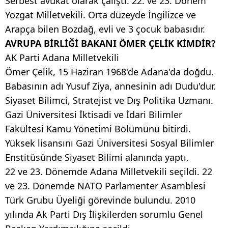
Serbest avukat olarak çalıştı. 22. ve 23. Dönem
Yozgat Milletvekili. Orta düzeyde İngilizce ve
Arapça bilen Bozdağ, evli ve 3 çocuk babasıdır.
AVRUPA BİRLİĞİ BAKANI ÖMER ÇELİK KİMDİR?
AK Parti Adana Milletvekili
Ömer Çelik, 15 Haziran 1968'de Adana'da doğdu.
Babasının adı Yusuf Ziya, annesinin adı Dudu'dur.
Siyaset Bilimci, Stratejist ve Dış Politika Uzmanı.
Gazi Üniversitesi İktisadi ve İdari Bilimler
Fakültesi Kamu Yönetimi Bölümünü bitirdi.
Yüksek lisansını Gazi Üniversitesi Sosyal Bilimler
Enstitüsünde Siyaset Bilimi alanında yaptı.
22 ve 23. Dönemde Adana Milletvekili seçildi. 22
ve 23. Dönemde NATO Parlamenter Asamblesi
Türk Grubu Üyeliği görevinde bulundu. 2010
yılında Ak Parti Dış İlişkilerden sorumlu Genel