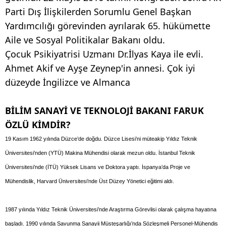
Parti Dış İlişkilerden Sorumlu Genel Başkan
Yardımcılığı görevinden ayrılarak 65. hükümette
Aile ve Sosyal Politikalar Bakanı oldu.
Çocuk Psikiyatrisi Uzmanı Dr.İlyas Kaya ile evli.
Ahmet Akif ve Ayşe Zeynep'in annesi. Çok iyi
düzeyde İngilizce ve Almanca
BİLİM SANAYİ VE TEKNOLOJİ BAKANI FARUK
ÖZLÜ KİMDİR?
19 Kasım 1962 yılında Düzce’de doğdu. Düzce Lisesi’ni müteakip Yıldız Teknik
Üniversitesi’nden (YTÜ) Makina Mühendisi olarak mezun oldu. İstanbul Teknik
Üniversitesi’nde (İTÜ) Yüksek Lisans ve Doktora yaptı. İspanya’da Proje ve
Mühendislik, Harvard Üniversitesi’nde Üst Düzey Yönetici eğitimi aldı.
1987 yılında Yıldız Teknik Üniversitesi’nde Araştırma Görevlisi olarak çalışma hayatına
başladı. 1990 yılında Savunma Sanayii Müsteşarlığı’nda Sözleşmeli Personel-Mühendis