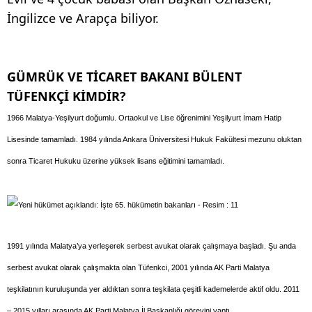
İngilizce ve Arapça biliyor.
GÜMRÜK VE TİCARET BAKANI BÜLENT
TÜFENKÇİ KİMDİR?
1966 Malatya-Yeşilyurt doğumlu. Ortaokul ve Lise öğrenimini Yeşilyurt İmam Hatip
Lisesinde tamamladı. 1984 yılında Ankara Üniversitesi Hukuk Fakültesi mezunu oluktan
sonra Ticaret Hukuku üzerine yüksek lisans eğitimini tamamladı.
1991 yılında Malatya’ya yerleşerek serbest avukat olarak çalışmaya başladı. Şu anda
serbest avukat olarak çalışmakta olan Tüfenkci, 2001 yılında AK Parti Malatya
teşkilatının kuruluşunda yer aldıktan sonra teşkilata çeşitli kademelerde aktif oldu. 2011
– 2015 yılları arasında AK Parti Malatya İl Başkanlığı görevini yaptı.