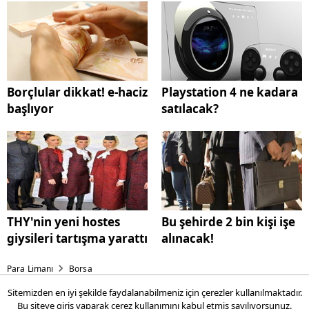
Borçlular dikkat! e-haciz
Playstation 4 ne kadara
başlıyor
satılacak?
THY'nin yeni hostes
Bu şehirde 2 bin kişi işe
giysileri tartışma yarattı
alınacak!
Para Limanı
Borsa
Sitemizden en iyi şekilde faydalanabilmeniz için çerezler kullanılmaktadır.
Deutsche Bank beğendiği
Bu siteye giriş yaparak
çerez kullanımını
kabul etmiş sayılıyorsunuz.