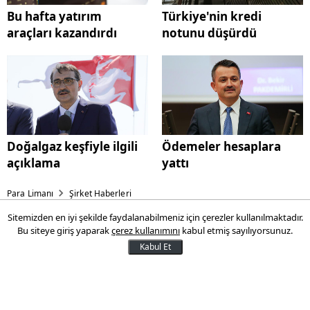
Bu hafta yatırım
Türkiye'nin kredi
araçları kazandırdı
notunu düşürdü
Doğalgaz keşfiyle ilgili
Ödemeler hesaplara
açıklama
yattı
Para Limanı
Şirket Haberleri
Sitemizden en iyi şekilde faydalanabilmeniz için çerezler kullanılmaktadır.
General Motors'tan elektrikli
Bu siteye giriş yaparak
çerez kullanımını
kabul etmiş sayılıyorsunuz.
araç adımı: Hisselerinin yüzde
Kabul Et
11'ini alacak
Amerikan otomobil üreticisi General