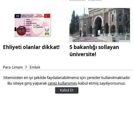
Ehliyeti olanlar dikkat!
5 bakanlığı sollayan
üniversite!
Para Limanı
Emlak
Sitemizden en iyi şekilde faydalanabilmeniz için çerezler kullanılmaktadır.
Helenium Wings'te daire
Bu siteye giriş yaparak
çerez kullanımını
kabul etmiş sayılıyorsunuz.
fiyatları ne kadar prim yaptı!
Kabul Et
Başarır İnşaat'ın Kurtköy'de inşa ettiği
projede tüm daire fiyatları
18 Haziran 2016 01:32