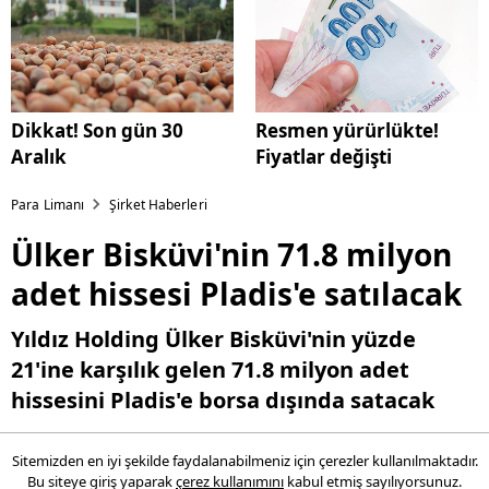
Dikkat! Son gün 30
Resmen yürürlükte!
Aralık
Fiyatlar değişti
Para Limanı
Şirket Haberleri
Ülker Bisküvi'nin 71.8 milyon
adet hissesi Pladis'e satılacak
Yıldız Holding Ülker Bisküvi'nin yüzde
21'ine karşılık gelen 71.8 milyon adet
hissesini Pladis'e borsa dışında satacak
Sitemizden en iyi şekilde faydalanabilmeniz için çerezler kullanılmaktadır.
23 Aralık 2016 10:15
Bu siteye giriş yaparak
çerez kullanımını
kabul etmiş sayılıyorsunuz.