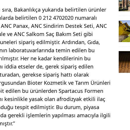
sıra, Bakanlıkça yukarıda belirtilen ürünler
arda belirtilen 0 212 4702020 numaralı
le ANC Panax, ANC Sindirim Destek Seti, ANC
le ve ANC Salkom Saç Bakım Seti gibi
neleri sipariş edilmiştir. Ardından, Gıda,
’nın laboratuvarlarında temin edilen bu
ırılmıştır. Her ne kadar kendilerinin bu
nı iddia etseler de, gerek sipariş edilen
aturadan, gerekse sipariş hattı olarak
orgusundan Bioter Kozmetik ve Tarım Ürünleri
espit edilen bu ürünlerden Spartacus Formen
 kesinlikle yasak olan afrodizyak etkili ilaç
duğu tespit edilmiştir. Bu durum, piyasa
 gerekli işlemlerin yapılması amacıyla ilgili
ıştır.”