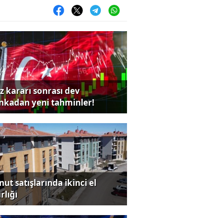
iz kararı sonrası dev
nkadan yeni tahminler!
ut satışlarında ikinci el
rlığı