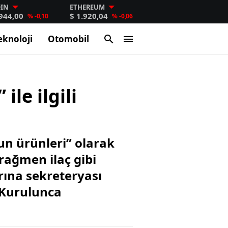
OIN
ETHEREUM
.944,00
$ 1.920,04
% -0,10
% -0,06
eknoloji
Otomobil
le ilgili
n ürünleri” olarak
 rağmen ilaç gibi
rına sekreteryası
 Kurulunca