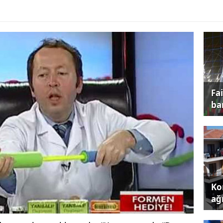
Fa
ba
Kon
ağı