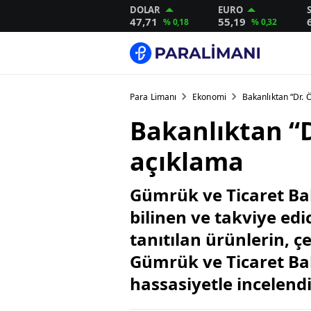
DOLAR
EURO
47,71
55,19
% 0,18
% 0,32
Para Limanı
Ekonomi
Bakanlıktan “Dr. Ö
Bakanlıktan “D
açıklama
Gümrük ve Ticaret Ba
bilinen ve takviye edi
tanıtılan ürünlerin, 
Gümrük ve Ticaret Ba
hassasiyetle incelendiğ