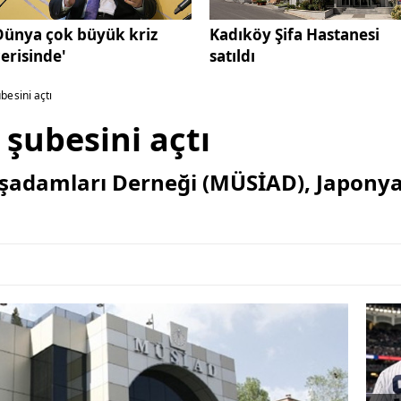
Dünya çok büyük kriz
Kadıköy Şifa Hastanesi
çerisinde'
satıldı
esini açtı
şubesini açtı
İşadamları Derneği (MÜSİAD), Japonya