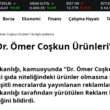
STERLIN
GRAM ALTIN
BIST 100
BITC
64,41
6.660,55
13.779
$ 64
% 0,38
% 2,59
% -0,14
Borsa
Ekonomi
Finans
Çalışma Hayatı
T
mer Coşkun Ürünleri” ile ilgili açıklama
r. Ömer Coşkun Ürünleri” i
kanlığı, kamuoyunda “Dr. Ömer Coşku
ci gıda niteliğindeki ürünler olmasına
çeşitli mecralarda yayınlanan reklamla
kanlığı tarafından yürütülen Reklam
ini bildirdi.