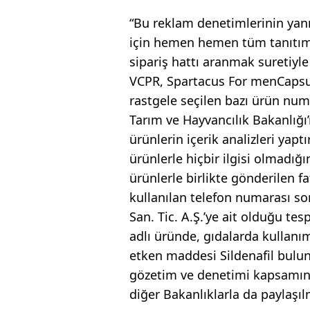
“Bu reklam denetimlerinin yanı 
için hemen hemen tüm tanıtıml
sipariş hattı aranmak suretiy
VCPR, Spartacus For menCapsu
rastgele seçilen bazı ürün numu
Tarım ve Hayvancılık Bakanlığı
ürünlerin içerik analizleri yapt
ürünlerle hiçbir ilgisi olmadığı
ürünlerle birlikte gönderilen f
kullanılan telefon numarası s
San. Tic. A.Ş.’ye ait olduğu t
adlı üründe, gıdalarda kullanımı
etken maddesi Sildenafil bulun
gözetim ve denetimi kapsamında
diğer Bakanlıklarla da paylaşılm