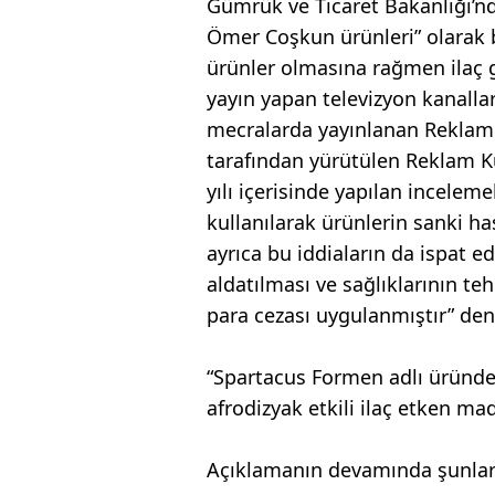
Gümrük ve Ticaret Bakanlığı’n
Ömer Coşkun ürünleri” olarak bi
ürünler olmasına rağmen ilaç g
yayın yapan televizyon kanalları
mecralarda yayınlanan Reklaml
tarafından yürütülen Reklam K
yılı içerisinde yapılan incelem
kullanılarak ürünlerin sanki has
ayrıca bu iddiaların da ispat 
aldatılması ve sağlıklarının te
para cezası uygulanmıştır” deni
“Spartacus Formen adlı üründe,
afrodizyak etkili ilaç etken ma
Açıklamanın devamında şunlar 