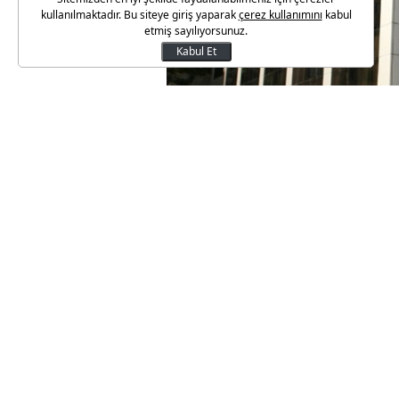
kullanılmaktadır. Bu siteye giriş yaparak
çerez kullanımını
kabul
etmiş sayılıyorsunuz.
Kabul Et
Yurtdışı teşkilatını her geçen 
İşadamları Derneği (MÜSİAD), J
konuşmasında AB Parlamentosu’
dondurması kararına değinen 
kararın AB Parlamentosu’nu ta
Eylül ayından bu yana yurtdış