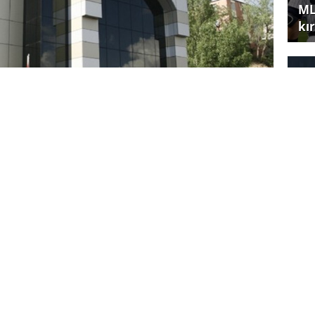
ML
kır
SG
id
gün güçlendiren Müstakil Sanayici ve
aponya’nın başkenti Tokyo’da şube açtı. Açılış
nun Türkiye ile müzakerelerini geçici olarak
MÜSİAD Genel Başkanı Nail Olpak, verilen
Ünl
rih önünde bağlayacağını söyledi.
ha
ında Johannesburg, Karlsruhe, Makedonya ve