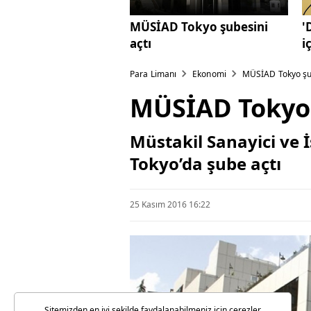
MÜSİAD Tokyo şubesini
'
açtı
i
Para Limanı
Ekonomi
MÜSİAD Tokyo şub
MÜSİAD Tokyo 
Müstakil Sanayici ve 
Tokyo’da şube açtı
25 Kasım 2016 16:22
Sitemizden en iyi şekilde faydalanabilmeniz için çerezler