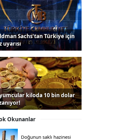
ldman Sachs'tan Türkiye için
z uyarısı
yumcular kiloda 10 bin dolar
zanıyor!
ok Okunanlar
Doğunun saklı hazinesi