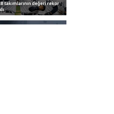
B takımlarının değeri rekor
dı
K'dan emeklilik iptali
dialarına ilişkin açıklama
ü tarihçi lber Ortaylı
yatını kaybetti