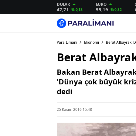
DOLAR
EURO
47,71
55,19
% 0,18
% 0,32
Para Limanı
Ekonomi
Berat Albayrak: D
Berat Albayrak
Bakan Berat Albayrak,
'Dünya çok büyük kriz
dedi
25 Kasım 2016 15:48