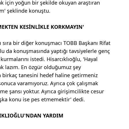
ak için yoğun bir şekilde okuyan araştıran
ım' şeklinde konuştu.
MEKTEN KESİNLİKLE KORKMAYIN'
ı sıra bir diğer konuşmacı TOBB Başkanı Rifat
oğlu da konuşmasında yaptığı tavsiyelerle genç
kurmalarını istedi. Hisarcıklıoğlu, 'Hayal
k lazım. En özgür olduğumuz şey
n birkaç tanesini hedef haline getirmeniz
sonuca varamıyoruz. Ayrıca çok çalışmak
lme şansı yoktur. Ayrıca girişimcilikte cesur
şka konu ise pes etmemektir' dedi.
CIKLIOĞLU'NDAN YARDIM