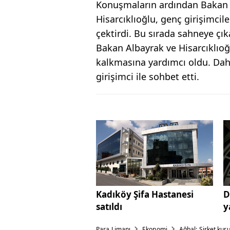
Konuşmaların ardından Bakan 
Hisarcıklıoğlu, genç girişimcil
çektirdi. Bu sırada sahneye çık
Bakan Albayrak ve Hisarcıklıoğ
kalkmasına yardımcı oldu. Dah
girişimci ile sohbet etti.
Kadıköy Şifa Hastanesi
D
satıldı
y
Para Limanı
Ekonomi
Ağbal: Şirket kur