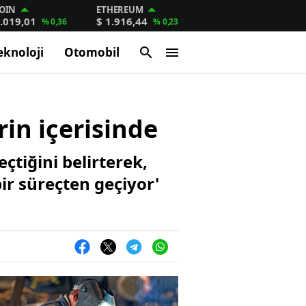
OIN
ETHEREUM
.019,01
$ 1.916,44
% 0,36
% 0,23
eknoloji
Otomobil
in içerisinde
tiğini belirterek,
ir süreçten geçiyor'