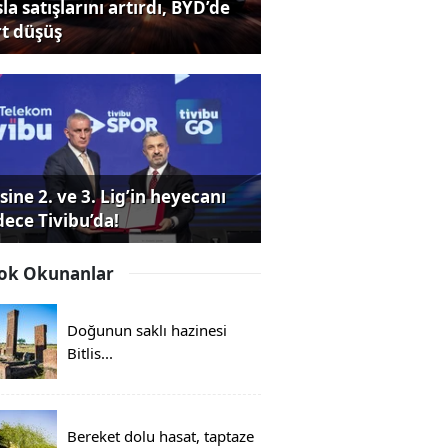
la satışlarını artırdı, BYD’de
rt düşüş
sine 2. ve 3. Lig’in heyecanı
dece Tivibu’da!
ok Okunanlar
Doğunun saklı hazinesi
Bitlis...
Bereket dolu hasat, taptaze