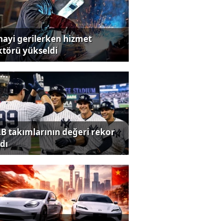
nayi gerilerken hizmet
ktörü yükseldi
B takımlarının değeri rekor
dı