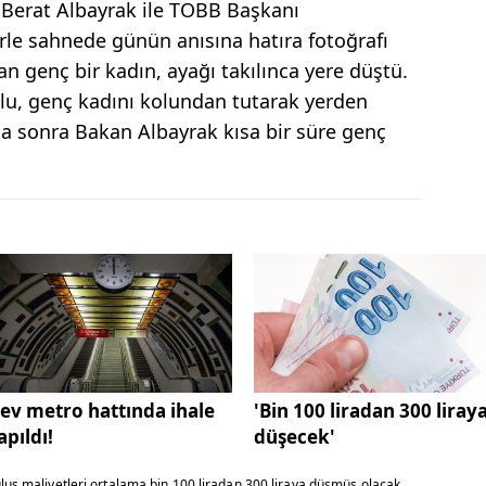
Berat Albayrak ile TOBB Başkanı
erle sahnede günün anısına hatıra fotoğrafı
an genç bir kadın, ayağı takılınca yere düştü.
lu, genç kadını kolundan tutarak yerden
a sonra Bakan Albayrak kısa bir süre genç
ev metro hattında ihale
'Bin 100 liradan 300 liray
apıldı!
düşecek'
uluş maliyetleri ortalama bin 100 liradan 300 liraya düşmüş olacak