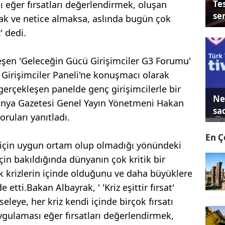
Tes
ı eğer fırsatları değerlendirmek, oluşan
se
mak ve netice almaksa, aslında bugün çok
 dedi.
kleşen 'Geleceğin Gücü Girişimciler G3 Forumu'
irişimciler Paneli'ne konuşmacı olarak
 gerçekleşen panelde genç girişimcilerle bir
Ne
ünya Gazetesi Genel Yayın Yönetmeni Hakan
sa
uları yanıtladı.
En Ç
k için uygun ortam olup olmadığı yönündeki
çin bakıldığında dünyanın çok kritik bir
 krizlerin içinde olduğunu ve daha büyüklere
 etti.Bakan Albayrak, ' 'Kriz eşittir fırsat'
leye, her kriz kendi içinde birçok fırsatı
uygulaması eğer fırsatları değerlendirmek,