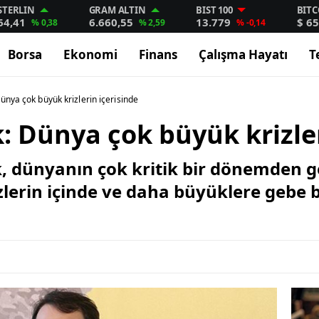
STERLIN
GRAM ALTIN
BIST 100
BITC
64,41
6.660,55
13.779
$ 65
% 0,38
% 2,59
% -0,14
Borsa
Ekonomi
Finans
Çalışma Hayatı
T
ünya çok büyük krizlerin içerisinde
: Dünya çok büyük krizler
 dünyanın çok kritik bir dönemden geç
lerin içinde ve daha büyüklere gebe b