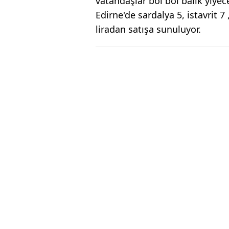
vatandaşlar bol bol balık yiyec
Edirne'de sardalya 5, istavrit 7 
liradan satışa sunuluyor.