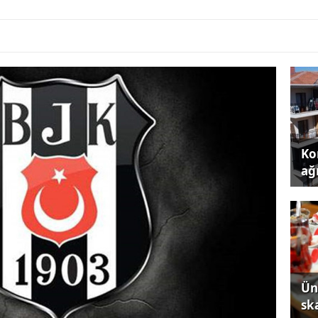
Kon
ağı
Ün
sk