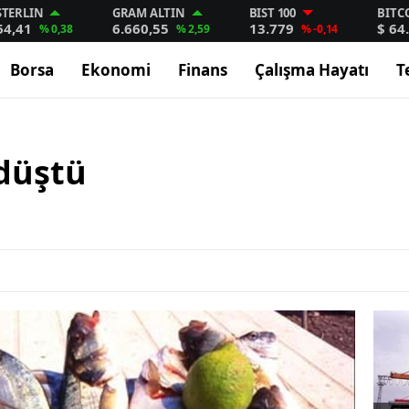
STERLIN
GRAM ALTIN
BIST 100
BITC
64,41
6.660,55
13.779
$ 64
% 0,38
% 2,59
% -0,14
Borsa
Ekonomi
Finans
Çalışma Hayatı
T
 düştü