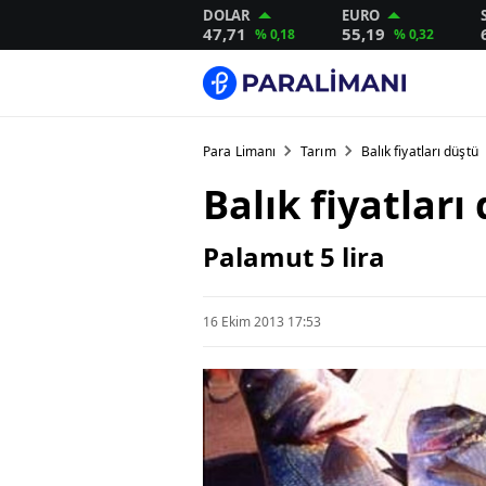
DOLAR
EURO
47,71
55,19
% 0,18
% 0,32
Para Limanı
Tarım
Balık fiyatları düştü
Balık fiyatları
Palamut 5 lira
16 Ekim 2013 17:53