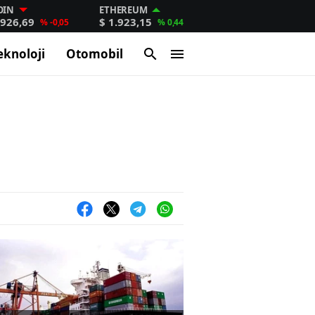
OIN
ETHEREUM
.926,69
$ 1.923,15
% -0,05
% 0,44
eknoloji
Otomobil