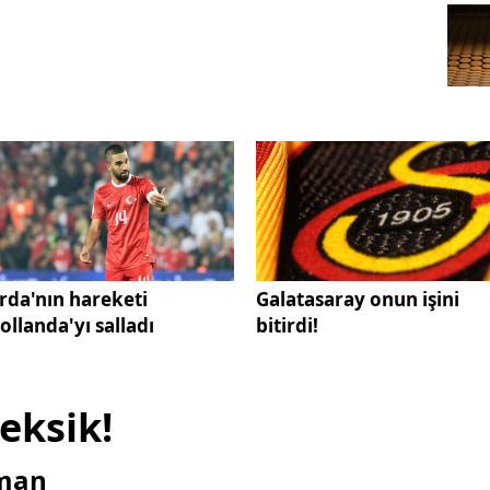
rda'nın hareketi
Galatasaray onun işini
ollanda'yı salladı
bitirdi!
eksik!
nman