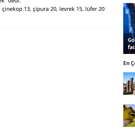
ek" dedi.
, çinekop 13, çipura 20, levrek 15, lüfer 20
Go
fai
En Ç