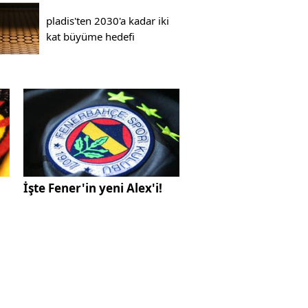
pladis'ten 2030'a kadar iki
kat büyüme hedefi
İşte Fener'in yeni Alex'i!