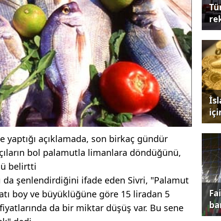
Tü
re
İs
iç
ine yaptığı açıklamada, son birkaç gündür
kçıların bol palamutla limanlara döndüğünü,
 belirtti
da şenlendirdiğini ifade eden Sivri, "Palamut
Fa
atı boy ve büyüklüğüne göre 15 liradan 5
ba
 fiyatlarında da bir miktar düşüş var. Bu sene