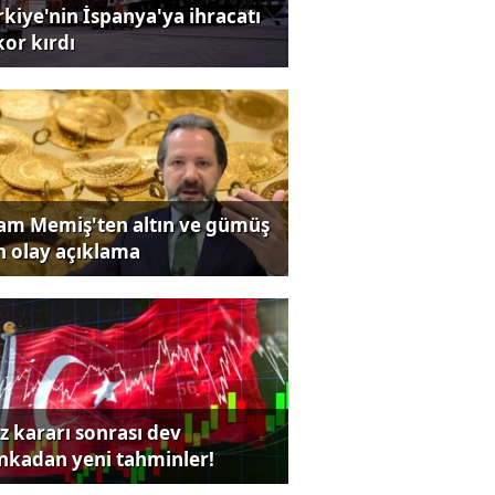
rkiye'nin İspanya'ya ihracatı
kor kırdı
lam Memiş'ten altın ve gümüş
in olay açıklama
iz kararı sonrası dev
nkadan yeni tahminler!