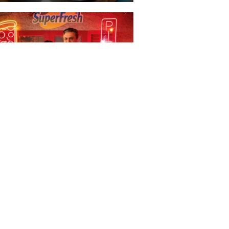
perFresh, Pizza Napoliten'i
ıttı
K'dan emeklilik iptali
dialarına ilişkin açıklama