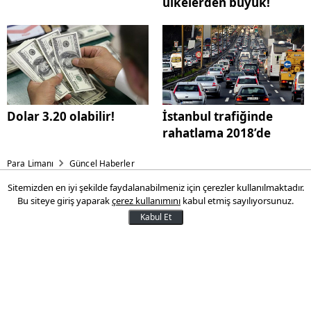
ülkelerden büyük!
Dolar 3.20 olabilir!
İstanbul trafiğinde
rahatlama 2018’de
Para Limanı
Güncel Haberler
Sitemizden en iyi şekilde faydalanabilmeniz için çerezler kullanılmaktadır.
Bakan Arslan: İstanbul'da
Bu siteye giriş yaparak
çerez kullanımını
kabul etmiş sayılıyorsunuz.
trafik sorunu 2018'de azalacak
Kabul Et
Ulaştırma, Denizcilik ve Haberleşme
Bakanı Ahmet Arslan, İstanbul'da Yavuz
Sultan Selim Köprüsü'nden geçişler
olmasına rağmen yoğun trafiğin bağlantı